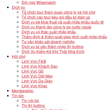
Đội ngũ Wisematch
Dịch vụ
Tổ chức tour tham quan công ty và hội chợ
Tổ chức các tour kêu gọi đầu tư start up
Dịch vụ kê khai thuế và xuất nhập khẩu quốc tế
Dịch vụ thành lập công ty tại nước ngoài
Dịch vụ uỷ thác xuất nhập khẩu
Thẩm định & Kiểm soát giao dịch xuất nhập khẩu
Tư vấn khảo sát doanh nghiệp
Dịch vụ tư vấn thâm nhập thị trường
Dịch Vụ Kiểm Kê Khí Thải Nhà Kính
Hội chợ
Lĩnh Vực F&B
Lĩnh Vực Khách Sạn
Lĩnh Vực Gỗ
Lĩnh Vực Dệt May
Lĩnh Vực Da Giày
Lĩnh Vực Khác
Membership
Tin tức
Tin nội bộ
Tin thị trường