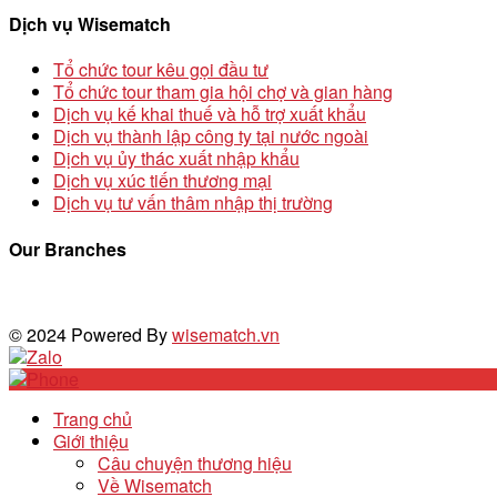
Dịch vụ Wisematch
Tổ chức tour kêu gọi đầu tư
Tổ chức tour tham gia hội chợ và gian hàng
Dịch vụ kế khai thuế và hỗ trợ xuất khẩu
Dịch vụ thành lập công ty tại nước ngoài
Dịch vụ ủy thác xuất nhập khẩu
Dịch vụ xúc tiến thương mại
Dịch vụ tư vấn thâm nhập thị trường
Our Branches
© 2024 Powered By
wisematch.vn
Trang chủ
Giới thiệu
Câu chuyện thương hiệu
Về Wisematch