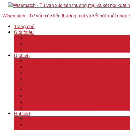
Wisematch - Tư vấn xúc tiến thương mại và kết nối xuất nhập
Trang chủ
Giới thiệu
Câu chuyện thương hiệu
Về Wisematch
Đội ngũ Wisematch
Dịch vụ
Tổ chức tour tham quan công ty và hội chợ
Tổ chức các tour kêu gọi đầu tư start up
Dịch vụ kê khai thuế và xuất nhập khẩu quốc tế
Dịch vụ thành lập công ty tại nước ngoài
Dịch vụ uỷ thác xuất nhập khẩu
Thẩm định & Kiểm soát giao dịch xuất nhập khẩu
Tư vấn khảo sát doanh nghiệp
Dịch vụ tư vấn thâm nhập thị trường
Dịch Vụ Kiểm Kê Khí Thải Nhà Kính
Hội chợ
Lĩnh Vực F&B
Lĩnh Vực Khách Sạn