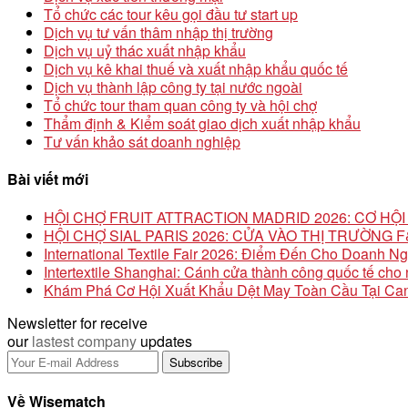
Tổ chức các tour kêu gọi đầu tư start up
Dịch vụ tư vấn thâm nhập thị trường
Dịch vụ uỷ thác xuất nhập khẩu
Dịch vụ kê khai thuế và xuất nhập khẩu quốc tế
Dịch vụ thành lập công ty tại nước ngoài
Tổ chức tour tham quan công ty và hội chợ
Thẩm định & Kiểm soát giao dịch xuất nhập khẩu
Tư vấn khảo sát doanh nghiệp
Bài viết mới
HỘI CHỢ FRUIT ATTRACTION MADRID 2026: CƠ H
HỘI CHỢ SIAL PARIS 2026: CỬA VÀO THỊ TRƯỜNG
International Textile Fair 2026: Điểm Đến Cho Doanh N
Intertextile Shanghai: Cánh cửa thành công quốc tế ch
Khám Phá Cơ Hội Xuất Khẩu Dệt May Toàn Cầu Tại Can
Newsletter for receive
our
lastest company
updates
Về Wisematch