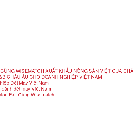
ỘI CÙNG WISEMATCH XUẤT KHẨU NÔNG SẢN VIỆT QUA CH
 F&B CHÂU ÂU CHO DOANH NGHIỆP VIỆT NAM
ghiệp Dệt May Việt Nam
o ngành dệt may Việt Nam
ton Fair Cùng Wisematch