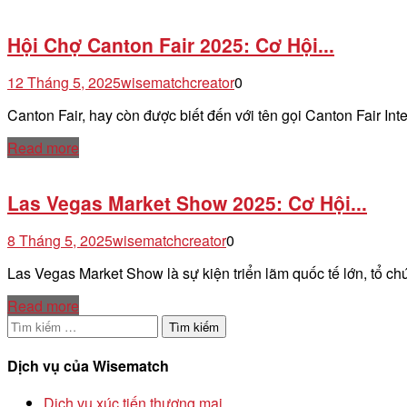
Hội Chợ Canton Fair 2025: Cơ Hội...
12 Tháng 5, 2025
wisematchcreator
0
Canton Fair, hay còn được biết đến với tên gọi Canton Fair Int
Read more
Las Vegas Market Show 2025: Cơ Hội...
8 Tháng 5, 2025
wisematchcreator
0
Las Vegas Market Show là sự kiện triển lãm quốc tế lớn, tổ c
Read more
Tìm
kiếm
cho:
Dịch vụ của Wisematch
Dịch vụ xúc tiến thương mại