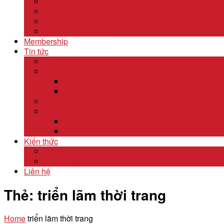
Lĩnh Vực Gỗ
Lĩnh Vực Dệt May
Lĩnh Vực Da Giày
Lĩnh Vực Khác
Membership
Tin tức
Tin nội bộ
Tin thị trường
Tiêu điểm thị trường
Xu hướng thị trường
Tư vấn dịch vụ
Khám phá đất nước
Dubai
Indonesia
Kiến thức
Khóa học
Xuất nhập khẩu
Liên hệ
Thẻ:
triển lãm thời trang
Home
triển lãm thời trang