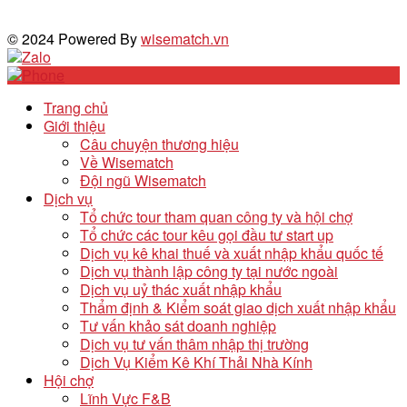
© 2024 Powered By
wisematch.vn
Trang chủ
Giới thiệu
Câu chuyện thương hiệu
Về Wisematch
Đội ngũ Wisematch
Dịch vụ
Tổ chức tour tham quan công ty và hội chợ
Tổ chức các tour kêu gọi đầu tư start up
Dịch vụ kê khai thuế và xuất nhập khẩu quốc tế
Dịch vụ thành lập công ty tại nước ngoài
Dịch vụ uỷ thác xuất nhập khẩu
Thẩm định & Kiểm soát giao dịch xuất nhập khẩu
Tư vấn khảo sát doanh nghiệp
Dịch vụ tư vấn thâm nhập thị trường
Dịch Vụ Kiểm Kê Khí Thải Nhà Kính
Hội chợ
Lĩnh Vực F&B