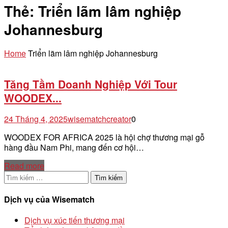
Thẻ:
Triển lãm lâm nghiệp
Johannesburg
Home
Triển lãm lâm nghiệp Johannesburg
Tăng Tầm Doanh Nghiệp Với Tour
WOODEX...
24 Tháng 4, 2025
wisematchcreator
0
WOODEX FOR AFRICA 2025 là hội chợ thương mại gỗ
hàng đầu Nam Phi, mang đến cơ hội…
Read more
Tìm
kiếm
cho:
Dịch vụ của Wisematch
Dịch vụ xúc tiến thương mại