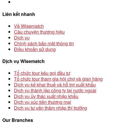
Liên kết nhanh
Về Wisematch
Câu chuyện thương hiệu
Dịch vụ
Chính sách bảo mật thông tin
Điều khoản sử dụng
Dịch vụ Wisematch
Tổ chức tour kêu gọi đầu tư
Tổ chức tour tham gia hội chợ và gian hàng
Dịch vụ kế khai thuế và hỗ trợ xuất khẩu
Dịch vụ thành lập công ty tại nước ngoài
Dịch vụ ủy thác xuất nhập khẩu
Dịch vụ xúc tiến thương mại
Dịch vụ tư vấn thâm nhập thị trường
Our Branches