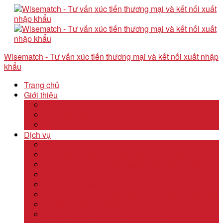
Wisematch - Tư vấn xúc tiến thương mại và kết nối xuất nhập
khẩu
Trang chủ
Giới thiệu
Câu chuyện thương hiệu
Về Wisematch
Đội ngũ Wisematch
Dịch vụ
Tổ chức tour tham quan công ty và hội chợ
Tổ chức các tour kêu gọi đầu tư start up
Dịch vụ kê khai thuế và xuất nhập khẩu quốc tế
Dịch vụ thành lập công ty tại nước ngoài
Dịch vụ uỷ thác xuất nhập khẩu
Thẩm định & Kiểm soát giao dịch xuất nhập khẩu
Tư vấn khảo sát doanh nghiệp
Dịch vụ tư vấn thâm nhập thị trường