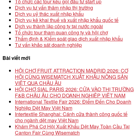
Tổ chức các tour kêu gọi đầu tư start up
Dịch vụ tư vấn thâm nhập thị trường
Dịch vụ uỷ thác xuất nhập khẩu
Dịch vụ kê khai thuế và xuất nhập khẩu quốc tế
Dịch vụ thành lập công ty tại nước ngoài
Tổ chức tour tham quan công ty và hội chợ
Thẩm định & Kiểm soát giao dịch xuất nhập khẩu
Tư vấn khảo sát doanh nghiệp
Bài viết mới
HỘI CHỢ FRUIT ATTRACTION MADRID 2026: CƠ
HỘI CÙNG WISEMATCH XUẤT KHẨU NÔNG SẢN
VIỆT QUA CHÂU ÂU
HỘI CHỢ SIAL PARIS 2026: CỬA VÀO THỊ TRƯỜNG
F&B CHÂU ÂU CHO DOANH NGHIỆP VIỆT NAM
International Textile Fair 2026: Điểm Đến Cho Doanh
Nghiệp Dệt May Việt Nam
Intertextile Shanghai: Cánh cửa thành công quốc tế
cho ngành dệt may Việt Nam
Khám Phá Cơ Hội Xuất Khẩu Dệt May Toàn Cầu Tại
Canton Fair Cùng Wisematch