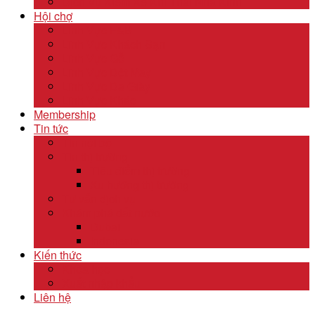
Dịch Vụ Kiểm Kê Khí Thải Nhà Kính
Hội chợ
Lĩnh Vực F&B
Lĩnh Vực Khách Sạn
Lĩnh Vực Gỗ
Lĩnh Vực Dệt May
Lĩnh Vực Da Giày
Lĩnh Vực Khác
Membership
Tin tức
Tin nội bộ
Tin thị trường
Tiêu điểm thị trường
Xu hướng thị trường
Tư vấn dịch vụ
Khám phá đất nước
Dubai
Indonesia
Kiến thức
Khóa học
Xuất nhập khẩu
Liên hệ