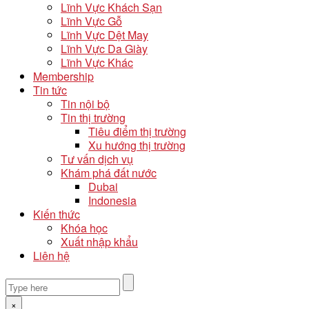
Lĩnh Vực Khách Sạn
Lĩnh Vực Gỗ
Lĩnh Vực Dệt May
Lĩnh Vực Da Giày
Lĩnh Vực Khác
Membership
Tin tức
Tin nội bộ
Tin thị trường
Tiêu điểm thị trường
Xu hướng thị trường
Tư vấn dịch vụ
Khám phá đất nước
Dubai
Indonesia
Kiến thức
Khóa học
Xuất nhập khẩu
Liên hệ
×