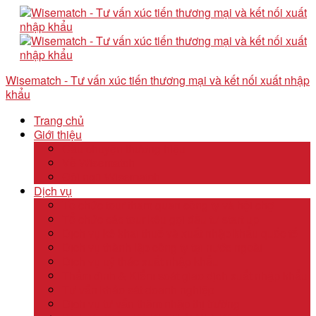
Wisematch - Tư vấn xúc tiến thương mại và kết nối xuất nhập
khẩu
Trang chủ
Giới thiệu
Câu chuyện thương hiệu
Về Wisematch
Đội ngũ Wisematch
Dịch vụ
Tổ chức tour tham quan công ty và hội chợ
Tổ chức các tour kêu gọi đầu tư start up
Dịch vụ kê khai thuế và xuất nhập khẩu quốc tế
Dịch vụ thành lập công ty tại nước ngoài
Dịch vụ uỷ thác xuất nhập khẩu
Thẩm định & Kiểm soát giao dịch xuất nhập khẩu
Tư vấn khảo sát doanh nghiệp
Dịch vụ tư vấn thâm nhập thị trường