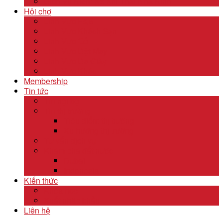
Dịch Vụ Kiểm Kê Khí Thải Nhà Kính
Hội chợ
Lĩnh Vực F&B
Lĩnh Vực Khách Sạn
Lĩnh Vực Gỗ
Lĩnh Vực Dệt May
Lĩnh Vực Da Giày
Lĩnh Vực Khác
Membership
Tin tức
Tin nội bộ
Tin thị trường
Tiêu điểm thị trường
Xu hướng thị trường
Tư vấn dịch vụ
Khám phá đất nước
Dubai
Indonesia
Kiến thức
Khóa học
Xuất nhập khẩu
Liên hệ