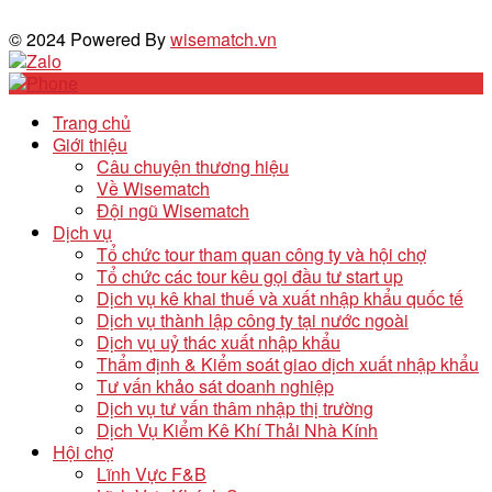
© 2024 Powered By
wisematch.vn
Trang chủ
Giới thiệu
Câu chuyện thương hiệu
Về Wisematch
Đội ngũ Wisematch
Dịch vụ
Tổ chức tour tham quan công ty và hội chợ
Tổ chức các tour kêu gọi đầu tư start up
Dịch vụ kê khai thuế và xuất nhập khẩu quốc tế
Dịch vụ thành lập công ty tại nước ngoài
Dịch vụ uỷ thác xuất nhập khẩu
Thẩm định & Kiểm soát giao dịch xuất nhập khẩu
Tư vấn khảo sát doanh nghiệp
Dịch vụ tư vấn thâm nhập thị trường
Dịch Vụ Kiểm Kê Khí Thải Nhà Kính
Hội chợ
Lĩnh Vực F&B