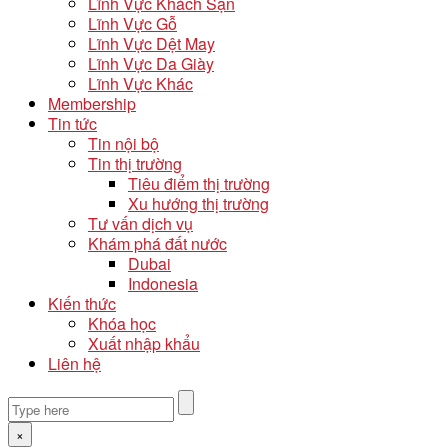
Lĩnh Vực Khách Sạn
Lĩnh Vực Gỗ
Lĩnh Vực Dệt May
Lĩnh Vực Da Giày
Lĩnh Vực Khác
Membership
Tin tức
Tin nội bộ
Tin thị trường
Tiêu điểm thị trường
Xu hướng thị trường
Tư vấn dịch vụ
Khám phá đất nước
Dubai
Indonesia
Kiến thức
Khóa học
Xuất nhập khẩu
Liên hệ
×