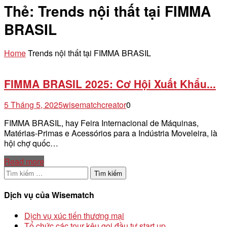
Thẻ:
Trends nội thất tại FIMMA
BRASIL
Home
Trends nội thất tại FIMMA BRASIL
FIMMA BRASIL 2025: Cơ Hội Xuất Khẩu...
5 Tháng 5, 2025
wisematchcreator
0
FIMMA BRASIL, hay Feira Internacional de Máquinas,
Matérias-Primas e Acessórios para a Indústria Moveleira, là
hội chợ quốc…
Read more
Tìm
kiếm
cho:
Dịch vụ của Wisematch
Dịch vụ xúc tiến thương mại
Tổ chức các tour kêu gọi đầu tư start up