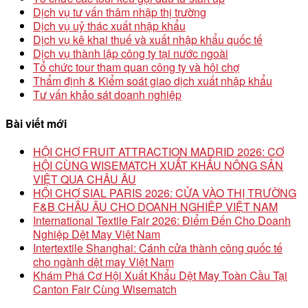
Dịch vụ tư vấn thâm nhập thị trường
Dịch vụ uỷ thác xuất nhập khẩu
Dịch vụ kê khai thuế và xuất nhập khẩu quốc tế
Dịch vụ thành lập công ty tại nước ngoài
Tổ chức tour tham quan công ty và hội chợ
Thẩm định & Kiểm soát giao dịch xuất nhập khẩu
Tư vấn khảo sát doanh nghiệp
Bài viết mới
HỘI CHỢ FRUIT ATTRACTION MADRID 2026: CƠ
HỘI CÙNG WISEMATCH XUẤT KHẨU NÔNG SẢN
VIỆT QUA CHÂU ÂU
HỘI CHỢ SIAL PARIS 2026: CỬA VÀO THỊ TRƯỜNG
F&B CHÂU ÂU CHO DOANH NGHIỆP VIỆT NAM
International Textile Fair 2026: Điểm Đến Cho Doanh
Nghiệp Dệt May Việt Nam
Intertextile Shanghai: Cánh cửa thành công quốc tế
cho ngành dệt may Việt Nam
Khám Phá Cơ Hội Xuất Khẩu Dệt May Toàn Cầu Tại
Canton Fair Cùng Wisematch