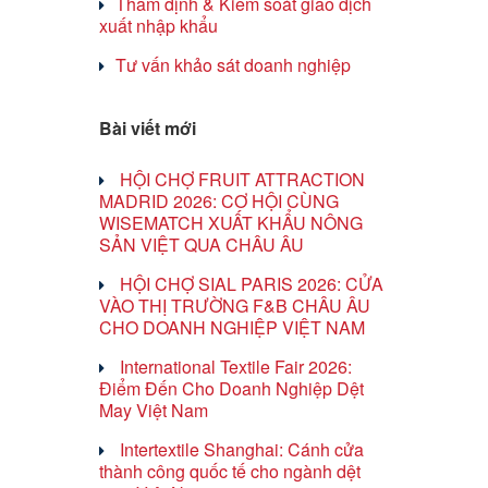
Thẩm định & Kiểm soát giao dịch
xuất nhập khẩu
Tư vấn khảo sát doanh nghiệp
Bài viết mới
HỘI CHỢ FRUIT ATTRACTION
MADRID 2026: CƠ HỘI CÙNG
WISEMATCH XUẤT KHẨU NÔNG
SẢN VIỆT QUA CHÂU ÂU
HỘI CHỢ SIAL PARIS 2026: CỬA
VÀO THỊ TRƯỜNG F&B CHÂU ÂU
CHO DOANH NGHIỆP VIỆT NAM
International Textile Fair 2026:
Điểm Đến Cho Doanh Nghiệp Dệt
May Việt Nam
Intertextile Shanghai: Cánh cửa
thành công quốc tế cho ngành dệt