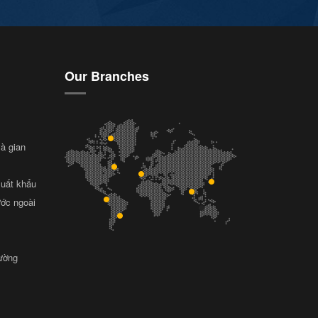
Our Branches
và gian
xuất khẩu
ước ngoài
rường