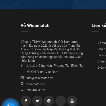
Về Wisematch
Liên k
Công ty TNHH Wisematch Việt Nam được
Về Wi
thành lập năm 2023 là đối tác của Trung Tâm
Câu c
Thông Tin Công Nghiệp Và Thương Mại Bộ
Công Thương - Chi nhánh TPHCM trong cung
Dịch 
cấp thông tin doanh nghiệp về lĩnh vực xuất
nhập khẩu
Chính
270-272 Cộng Hoà, Phường Tân Bình, Tp
Điều 
Hồ Chí Minh, Việt Nam
info@wisematch.vn
wisematch.vn
035 462 4102