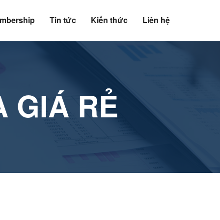
mbership
Tin tức
Kiến thức
Liên hệ
 GIÁ RẺ