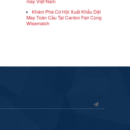
may Việt Nam
Khám Phá Cơ Hội Xuất Khẩu Dệt
May Toàn Cầu Tại Canton Fair Cùng
Wisematch