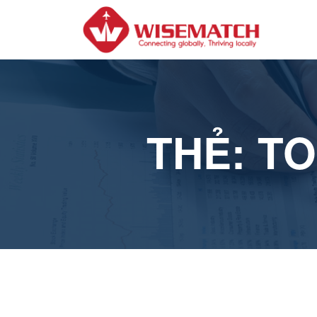
THẺ:
TO