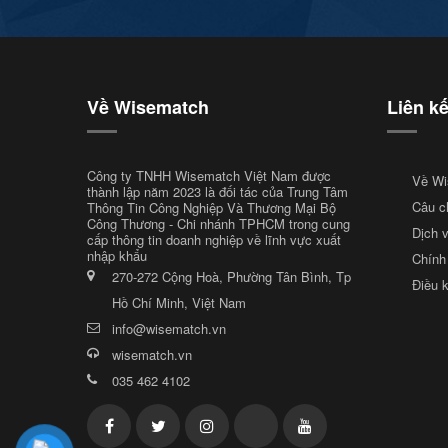
Về Wisematch
Liên k
Công ty TNHH Wisematch Việt Nam được
Về Wi
thành lập năm 2023 là đối tác của Trung Tâm
Câu c
Thông Tin Công Nghiệp Và Thương Mại Bộ
Công Thương - Chi nhánh TPHCM trong cung
Dịch 
cấp thông tin doanh nghiệp về lĩnh vực xuất
nhập khẩu
Chính
270-272 Cộng Hoà, Phường Tân Bình, Tp
Điều 
Hồ Chí Minh, Việt Nam
info@wisematch.vn
wisematch.vn
035 462 4102