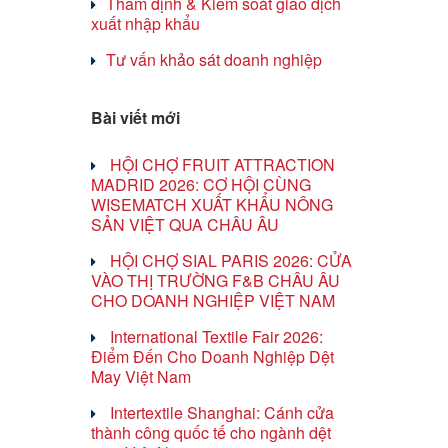
Thẩm định & Kiểm soát giao dịch
xuất nhập khẩu
Tư vấn khảo sát doanh nghiệp
Bài viết mới
HỘI CHỢ FRUIT ATTRACTION
MADRID 2026: CƠ HỘI CÙNG
WISEMATCH XUẤT KHẨU NÔNG
SẢN VIỆT QUA CHÂU ÂU
HỘI CHỢ SIAL PARIS 2026: CỬA
VÀO THỊ TRƯỜNG F&B CHÂU ÂU
CHO DOANH NGHIỆP VIỆT NAM
International Textile Fair 2026:
Điểm Đến Cho Doanh Nghiệp Dệt
May Việt Nam
Intertextile Shanghai: Cánh cửa
thành công quốc tế cho ngành dệt