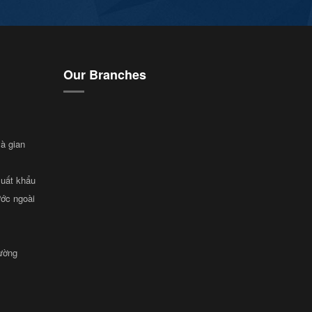
Our Branches
và gian
xuất khẩu
ước ngoài
rường