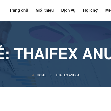
Trang chủ
Giới thiệu
Dịch vụ
Hội chợ
Me
Ẻ:
THAIFEX AN
HOME
THAIFEX ANUGA