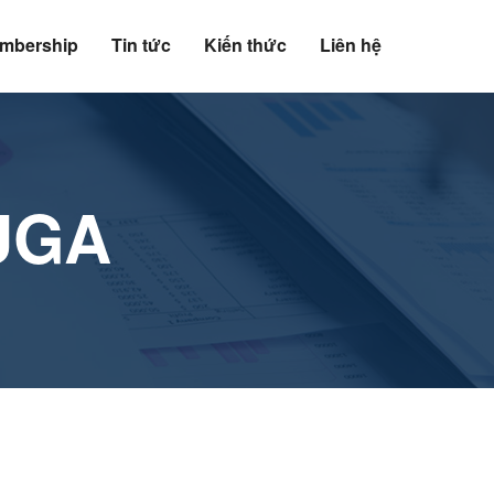
mbership
Tin tức
Kiến thức
Liên hệ
UGA