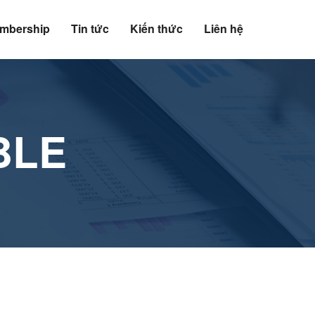
mbership
Tin tức
Kiến thức
Liên hệ
BLE