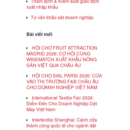
Thẩm định & Kiểm soát giao dịch
xuất nhập khẩu
Tư vấn khảo sát doanh nghiệp
Bài viết mới
HỘI CHỢ FRUIT ATTRACTION
MADRID 2026: CƠ HỘI CÙNG
WISEMATCH XUẤT KHẨU NÔNG
SẢN VIỆT QUA CHÂU ÂU
HỘI CHỢ SIAL PARIS 2026: CỬA
VÀO THỊ TRƯỜNG F&B CHÂU ÂU
CHO DOANH NGHIỆP VIỆT NAM
International Textile Fair 2026:
Điểm Đến Cho Doanh Nghiệp Dệt
May Việt Nam
Intertextile Shanghai: Cánh cửa
thành công quốc tế cho ngành dệt