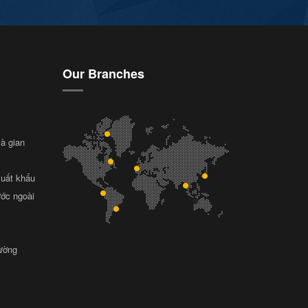
Our Branches
và gian
xuất khẩu
ước ngoài
rường