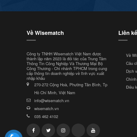
Về Wisematch
Liên k
Công ty TNHH Wisematch Việt Nam được
Về Wi
thành lập năm 2023 là đối tác của Trung Tâm
Câu c
Thông Tin Công Nghiệp Và Thương Mại Bộ
Công Thương - Chi nhánh TPHCM trong cung
Dịch 
cấp thông tin doanh nghiệp về lĩnh vực xuất
nhập khẩu
Chính
270-272 Cộng Hoà, Phường Tân Bình, Tp
Điều 
Hồ Chí Minh, Việt Nam
info@wisematch.vn
wisematch.vn
035 462 4102