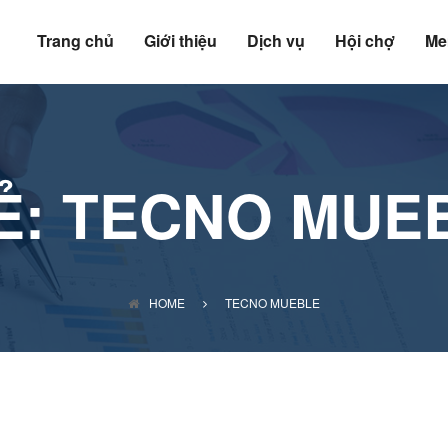
Trang chủ
Giới thiệu
Dịch vụ
Hội chợ
Me
Ẻ:
TECNO MUE
HOME
TECNO MUEBLE