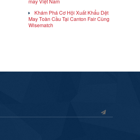
may Việt Nam
Khám Phá Cơ Hội Xuất Khẩu Dệt
May Toàn Cầu Tại Canton Fair Cùng
Wisematch