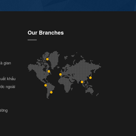
Our Branches
và gian
xuất khẩu
ước ngoài
rường