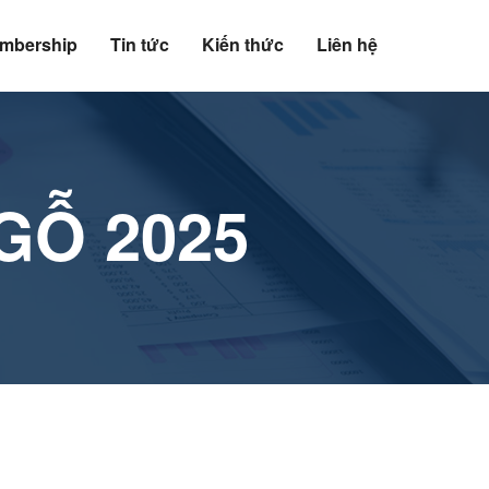
mbership
Tin tức
Kiến thức
Liên hệ
GỖ 2025