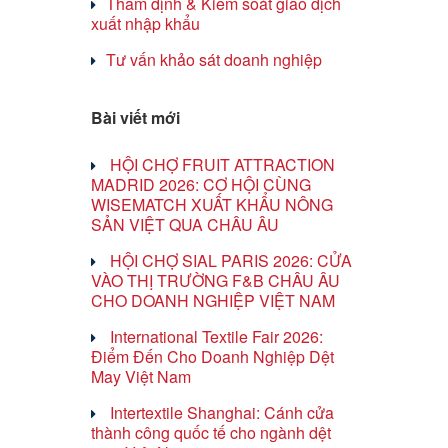
Thẩm định & Kiểm soát giao dịch
xuất nhập khẩu
Tư vấn khảo sát doanh nghiệp
Bài viết mới
HỘI CHỢ FRUIT ATTRACTION
MADRID 2026: CƠ HỘI CÙNG
WISEMATCH XUẤT KHẨU NÔNG
SẢN VIỆT QUA CHÂU ÂU
HỘI CHỢ SIAL PARIS 2026: CỬA
VÀO THỊ TRƯỜNG F&B CHÂU ÂU
CHO DOANH NGHIỆP VIỆT NAM
International Textile Fair 2026:
Điểm Đến Cho Doanh Nghiệp Dệt
May Việt Nam
Intertextile Shanghai: Cánh cửa
thành công quốc tế cho ngành dệt