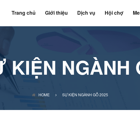
Trang chủ
Giới thiệu
Dịch vụ
Hội chợ
Me
Ự KIỆN NGÀNH 
HOME
SỰ KIỆN NGÀNH GỖ 2025