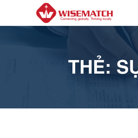
THẺ:
S