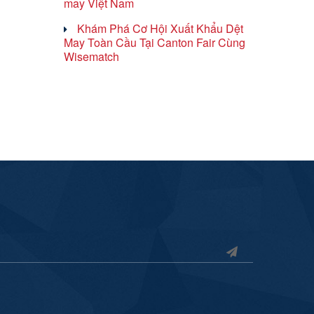
may Việt Nam
Khám Phá Cơ Hội Xuất Khẩu Dệt
May Toàn Cầu Tại Canton Fair Cùng
Wisematch