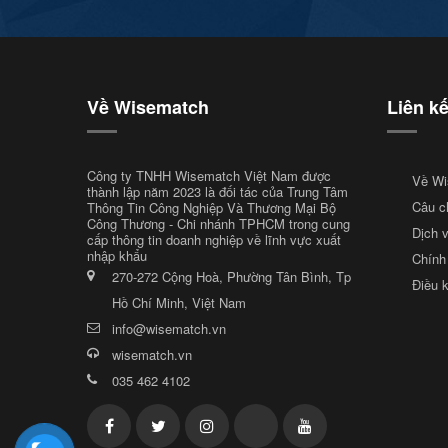
Về Wisematch
Liên k
Công ty TNHH Wisematch Việt Nam được
Về Wi
thành lập năm 2023 là đối tác của Trung Tâm
Câu c
Thông Tin Công Nghiệp Và Thương Mại Bộ
Công Thương - Chi nhánh TPHCM trong cung
Dịch 
cấp thông tin doanh nghiệp về lĩnh vực xuất
nhập khẩu
Chính
270-272 Cộng Hoà, Phường Tân Bình, Tp
Điều 
Hồ Chí Minh, Việt Nam
info@wisematch.vn
wisematch.vn
035 462 4102