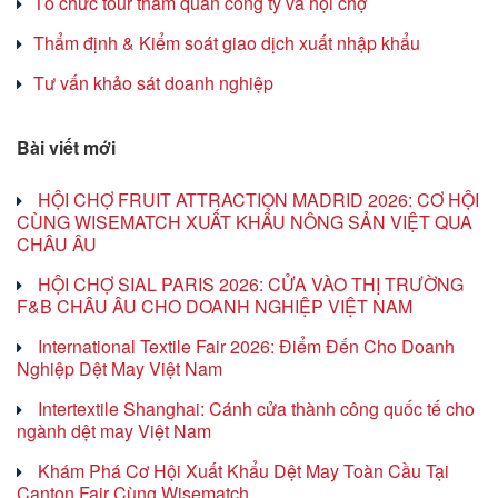
Tổ chức tour tham quan công ty và hội chợ
Thẩm định & Kiểm soát giao dịch xuất nhập khẩu
Tư vấn khảo sát doanh nghiệp
Bài viết mới
HỘI CHỢ FRUIT ATTRACTION MADRID 2026: CƠ HỘI
CÙNG WISEMATCH XUẤT KHẨU NÔNG SẢN VIỆT QUA
CHÂU ÂU
HỘI CHỢ SIAL PARIS 2026: CỬA VÀO THỊ TRƯỜNG
F&B CHÂU ÂU CHO DOANH NGHIỆP VIỆT NAM
International Textile Fair 2026: Điểm Đến Cho Doanh
Nghiệp Dệt May Việt Nam
Intertextile Shanghai: Cánh cửa thành công quốc tế cho
ngành dệt may Việt Nam
Khám Phá Cơ Hội Xuất Khẩu Dệt May Toàn Cầu Tại
Canton Fair Cùng Wisematch