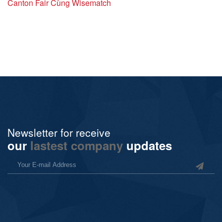
Canton Fair Cùng Wisematch
Newsletter for receive
our
lastest company
updates