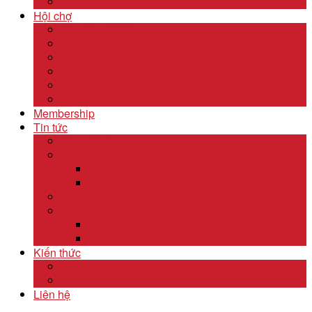
Dịch Vụ Kiểm Kê Khí Thải Nhà Kính
Hội chợ
Lĩnh Vực F&B
Lĩnh Vực Khách Sạn
Lĩnh Vực Gỗ
Lĩnh Vực Dệt May
Lĩnh Vực Da Giày
Lĩnh Vực Khác
Membership
Tin tức
Tin nội bộ
Tin thị trường
Tiêu điểm thị trường
Xu hướng thị trường
Tư vấn dịch vụ
Khám phá đất nước
Dubai
Indonesia
Kiến thức
Khóa học
Xuất nhập khẩu
Liên hệ