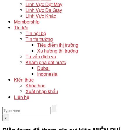
Lĩnh Vực Dệt May
Lĩnh Vực Da Giày
Lĩnh Vực Khác
Membership
Tin tức
Tin nội bộ
Tin thị trường
Tiêu điểm thị trường
Xu hướng thị trường
Tư vấn dịch vụ
Khám phá đất nước
Dubai
Indonesia
Kiến thức
Khóa học
Xuất nhập khẩu
Liên hệ
×