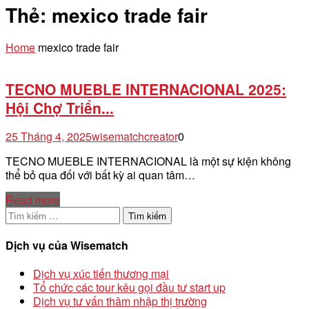
Thẻ:
mexico trade fair
Home
mexico trade fair
TECNO MUEBLE INTERNACIONAL 2025:
Hội Chợ Triển...
25 Tháng 4, 2025
wisematchcreator
0
TECNO MUEBLE INTERNACIONAL là một sự kiện không
thể bỏ qua đối với bất kỳ ai quan tâm…
Read more
Tìm
kiếm
cho:
Dịch vụ của Wisematch
Dịch vụ xúc tiến thương mại
Tổ chức các tour kêu gọi đầu tư start up
Dịch vụ tư vấn thâm nhập thị trường