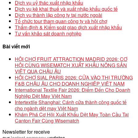
Dịch vụ uỷ thác xuất nhập khẩu
Dịch vụ kê khai thuế và xuất nhập khẩu quốc tế
Dịch vụ thành lập công ty tại nước ngoài
Tổ chức tour tham quan công ty và hội chợ
Thẩm định & Kiểm soát giao dịch xuất nhập khẩu
Tư vấn khảo sát doanh nghiệp
Bài viết mới
HỘI CHỢ FRUIT ATTRACTION MADRID 2026: CƠ
HỘI CÙNG WISEMATCH XUẤT KHẨU NÔNG SẢN
VIỆT QUA CHÂU ÂU
HỘI CHỢ SIAL PARIS 2026: CỬA VÀO THỊ TRƯỜNG
F&B CHÂU ÂU CHO DOANH NGHIỆP VIỆT NAM
International Textile Fair 2026: Điểm Đến Cho Doanh
Nghiệp Dệt May Việt Nam
Intertextile Shanghai: Cánh cửa thành công quốc tế
cho ngành dệt may Việt Nam
Khám Phá Cơ Hội Xuất Khẩu Dệt May Toàn Cầu Tại
Canton Fair Cùng Wisematch
Newsletter for receive
our
lastest company
updates