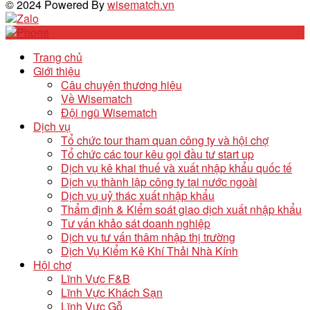
© 2024 Powered By
wisematch.vn
Trang chủ
Giới thiệu
Câu chuyện thương hiệu
Về Wisematch
Đội ngũ Wisematch
Dịch vụ
Tổ chức tour tham quan công ty và hội chợ
Tổ chức các tour kêu gọi đầu tư start up
Dịch vụ kê khai thuế và xuất nhập khẩu quốc tế
Dịch vụ thành lập công ty tại nước ngoài
Dịch vụ uỷ thác xuất nhập khẩu
Thẩm định & Kiểm soát giao dịch xuất nhập khẩu
Tư vấn khảo sát doanh nghiệp
Dịch vụ tư vấn thâm nhập thị trường
Dịch Vụ Kiểm Kê Khí Thải Nhà Kính
Hội chợ
Lĩnh Vực F&B
Lĩnh Vực Khách Sạn
Lĩnh Vực Gỗ