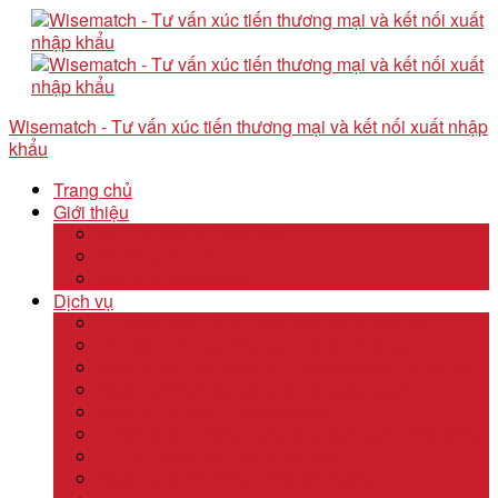
Wisematch - Tư vấn xúc tiến thương mại và kết nối xuất nhập
khẩu
Trang chủ
Giới thiệu
Câu chuyện thương hiệu
Về Wisematch
Đội ngũ Wisematch
Dịch vụ
Tổ chức tour tham quan công ty và hội chợ
Tổ chức các tour kêu gọi đầu tư start up
Dịch vụ kê khai thuế và xuất nhập khẩu quốc tế
Dịch vụ thành lập công ty tại nước ngoài
Dịch vụ uỷ thác xuất nhập khẩu
Thẩm định & Kiểm soát giao dịch xuất nhập khẩu
Tư vấn khảo sát doanh nghiệp
Dịch vụ tư vấn thâm nhập thị trường