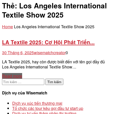
Thẻ:
Los Angeles International
Textile Show 2025
Home
Los Angeles International Textile Show 2025
LA Textile 2025: Cơ Hội Phát Triển...
30 Tháng 6, 2025
wisematchcreator
0
LA Textile 2025, hay còn được biết đến với tên gọi đầy đủ
Los Angeles International Textile Show…
Read more
Tìm
kiếm
cho:
Dịch vụ của Wisematch
Dịch vụ xúc tiến thương mại
Tổ chức các tour kêu gọi đầu tư start up
Dịch vụ tư vấn thâm nhập thị trường