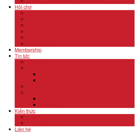
Dịch Vụ Kiểm Kê Khí Thải Nhà Kính
Hội chợ
Lĩnh Vực F&B
Lĩnh Vực Khách Sạn
Lĩnh Vực Gỗ
Lĩnh Vực Dệt May
Lĩnh Vực Da Giày
Lĩnh Vực Khác
Membership
Tin tức
Tin nội bộ
Tin thị trường
Tiêu điểm thị trường
Xu hướng thị trường
Tư vấn dịch vụ
Khám phá đất nước
Dubai
Indonesia
Kiến thức
Khóa học
Xuất nhập khẩu
Liên hệ