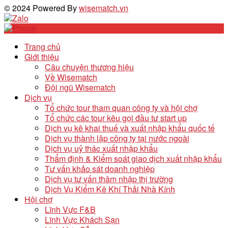
© 2024 Powered By
wisematch.vn
Trang chủ
Giới thiệu
Câu chuyện thương hiệu
Về Wisematch
Đội ngũ Wisematch
Dịch vụ
Tổ chức tour tham quan công ty và hội chợ
Tổ chức các tour kêu gọi đầu tư start up
Dịch vụ kê khai thuế và xuất nhập khẩu quốc tế
Dịch vụ thành lập công ty tại nước ngoài
Dịch vụ uỷ thác xuất nhập khẩu
Thẩm định & Kiểm soát giao dịch xuất nhập khẩu
Tư vấn khảo sát doanh nghiệp
Dịch vụ tư vấn thâm nhập thị trường
Dịch Vụ Kiểm Kê Khí Thải Nhà Kính
Hội chợ
Lĩnh Vực F&B
Lĩnh Vực Khách Sạn