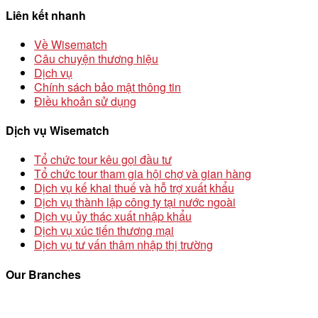
Liên kết nhanh
Về Wisematch
Câu chuyện thương hiệu
Dịch vụ
Chính sách bảo mật thông tin
Điều khoản sử dụng
Dịch vụ Wisematch
Tổ chức tour kêu gọi đầu tư
Tổ chức tour tham gia hội chợ và gian hàng
Dịch vụ kế khai thuế và hỗ trợ xuất khẩu
Dịch vụ thành lập công ty tại nước ngoài
Dịch vụ ủy thác xuất nhập khẩu
Dịch vụ xúc tiến thương mại
Dịch vụ tư vấn thâm nhập thị trường
Our Branches