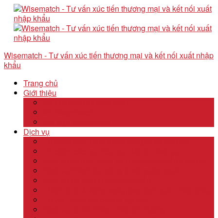
Wisematch - Tư vấn xúc tiến thương mại và kết nối xuất nhập
khẩu
Trang chủ
Giới thiệu
Câu chuyện thương hiệu
Về Wisematch
Đội ngũ Wisematch
Dịch vụ
Tổ chức tour tham quan công ty và hội chợ
Tổ chức các tour kêu gọi đầu tư start up
Dịch vụ kê khai thuế và xuất nhập khẩu quốc tế
Dịch vụ thành lập công ty tại nước ngoài
Dịch vụ uỷ thác xuất nhập khẩu
Thẩm định & Kiểm soát giao dịch xuất nhập khẩu
Tư vấn khảo sát doanh nghiệp
Dịch vụ tư vấn thâm nhập thị trường