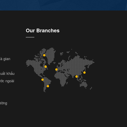
Our Branches
và gian
xuất khẩu
ước ngoài
rường