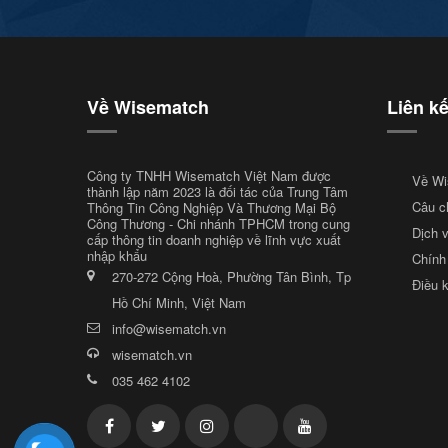
Về Wisematch
Liên k
Công ty TNHH Wisematch Việt Nam được
Về Wi
thành lập năm 2023 là đối tác của Trung Tâm
Câu c
Thông Tin Công Nghiệp Và Thương Mại Bộ
Công Thương - Chi nhánh TPHCM trong cung
Dịch 
cấp thông tin doanh nghiệp về lĩnh vực xuất
nhập khẩu
Chính
270-272 Cộng Hoà, Phường Tân Bình, Tp
Điều 
Hồ Chí Minh, Việt Nam
info@wisematch.vn
wisematch.vn
035 462 4102