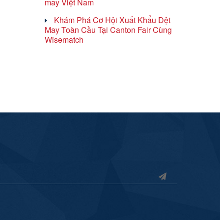
may Việt Nam
Khám Phá Cơ Hội Xuất Khẩu Dệt
May Toàn Cầu Tại Canton Fair Cùng
Wisematch