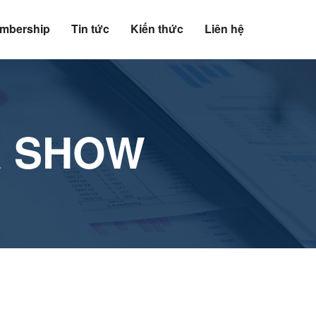
mbership
Tin tức
Kiến thức
Liên hệ
R SHOW