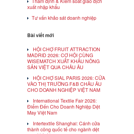
Thẩm định & Kiểm soát giao dịch
xuất nhập khẩu
Tư vấn khảo sát doanh nghiệp
Bài viết mới
HỘI CHỢ FRUIT ATTRACTION
MADRID 2026: CƠ HỘI CÙNG
WISEMATCH XUẤT KHẨU NÔNG
SẢN VIỆT QUA CHÂU ÂU
HỘI CHỢ SIAL PARIS 2026: CỬA
VÀO THỊ TRƯỜNG F&B CHÂU ÂU
CHO DOANH NGHIỆP VIỆT NAM
International Textile Fair 2026:
Điểm Đến Cho Doanh Nghiệp Dệt
May Việt Nam
Intertextile Shanghai: Cánh cửa
thành công quốc tế cho ngành dệt