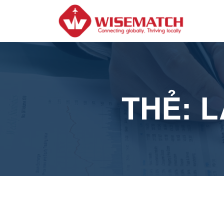
THẺ:
L