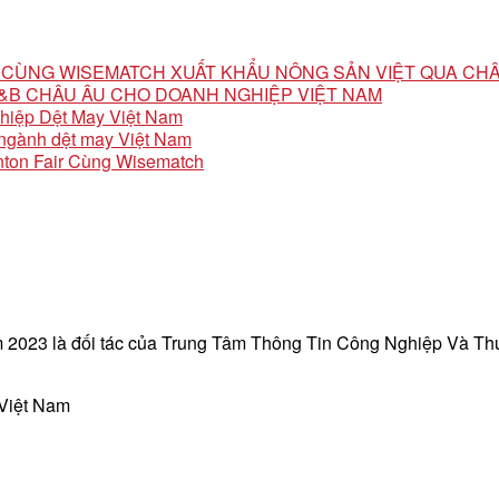
ỘI CÙNG WISEMATCH XUẤT KHẨU NÔNG SẢN VIỆT QUA CH
 F&B CHÂU ÂU CHO DOANH NGHIỆP VIỆT NAM
ghiệp Dệt May Việt Nam
o ngành dệt may Việt Nam
ton Fair Cùng Wisematch
 2023 là đối tác của Trung Tâm Thông Tin Công Nghiệp Và T
 Việt Nam