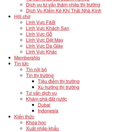
Dịch vụ tư vấn thâm nhập thị trường
Dịch Vụ Kiểm Kê Khí Thải Nhà Kính
Hội chợ
Lĩnh Vực F&B
Lĩnh Vực Khách Sạn
Lĩnh Vực Gỗ
Lĩnh Vực Dệt May
Lĩnh Vực Da Giày
Lĩnh Vực Khác
Membership
Tin tức
Tin nội bộ
Tin thị trường
Tiêu điểm thị trường
Xu hướng thị trường
Tư vấn dịch vụ
Khám phá đất nước
Dubai
Indonesia
Kiến thức
Khóa học
Xuất nhập khẩu