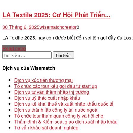
LA Textile 2025: Cơ Hội Phát Triển...
30 Tháng 6, 2025
wisematchcreator
0
LA Textile 2025, hay còn được biết đến với tên gọi đầy đủ Lo
Read more
Tìm
kiếm
cho:
Dịch vụ của Wisematch
Dịch vụ xúc tiến thương mại
Tổ chức các tour kêu gọi đầu tư start up
Dịch vụ tư vấn thâm nhập thị trường
Dịch vụ uỷ thác xuất nhập khẩu
Dịch vụ kê khai thuế và xuất nhập khẩu quốc tế
Dịch vụ thành lập công ty tại nước ngoài
Tổ chức tour tham quan công ty và hội chợ
Thẩm định & Kiểm soát giao dịch xuất nhập khẩu
Tư vấn khảo sát doanh nghiệp