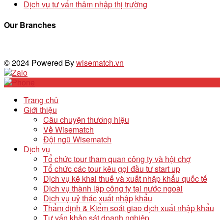
Dịch vụ tư vấn thâm nhập thị trường
Our Branches
© 2024 Powered By
wisematch.vn
Trang chủ
Giới thiệu
Câu chuyện thương hiệu
Về Wisematch
Đội ngũ Wisematch
Dịch vụ
Tổ chức tour tham quan công ty và hội chợ
Tổ chức các tour kêu gọi đầu tư start up
Dịch vụ kê khai thuế và xuất nhập khẩu quốc tế
Dịch vụ thành lập công ty tại nước ngoài
Dịch vụ uỷ thác xuất nhập khẩu
Thẩm định & Kiểm soát giao dịch xuất nhập khẩu
Tư vấn khảo sát doanh nghiệp