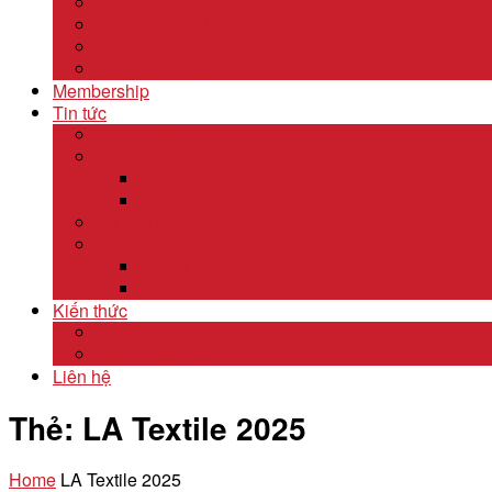
Lĩnh Vực Gỗ
Lĩnh Vực Dệt May
Lĩnh Vực Da Giày
Lĩnh Vực Khác
Membership
Tin tức
Tin nội bộ
Tin thị trường
Tiêu điểm thị trường
Xu hướng thị trường
Tư vấn dịch vụ
Khám phá đất nước
Dubai
Indonesia
Kiến thức
Khóa học
Xuất nhập khẩu
Liên hệ
Thẻ:
LA Textile 2025
Home
LA Textile 2025