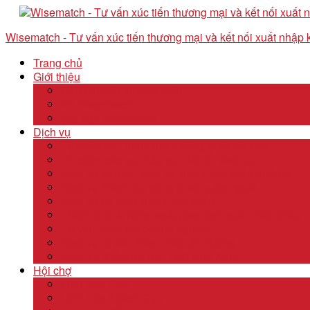
Wisematch - Tư vấn xúc tiến thương mại và kết nối xuất nhập
Trang chủ
Giới thiệu
Câu chuyện thương hiệu
Về Wisematch
Đội ngũ Wisematch
Dịch vụ
Tổ chức tour tham quan công ty và hội chợ
Tổ chức các tour kêu gọi đầu tư start up
Dịch vụ kê khai thuế và xuất nhập khẩu quốc tế
Dịch vụ thành lập công ty tại nước ngoài
Dịch vụ uỷ thác xuất nhập khẩu
Thẩm định & Kiểm soát giao dịch xuất nhập khẩu
Tư vấn khảo sát doanh nghiệp
Dịch vụ tư vấn thâm nhập thị trường
Dịch Vụ Kiểm Kê Khí Thải Nhà Kính
Hội chợ
Lĩnh Vực F&B
Lĩnh Vực Khách Sạn