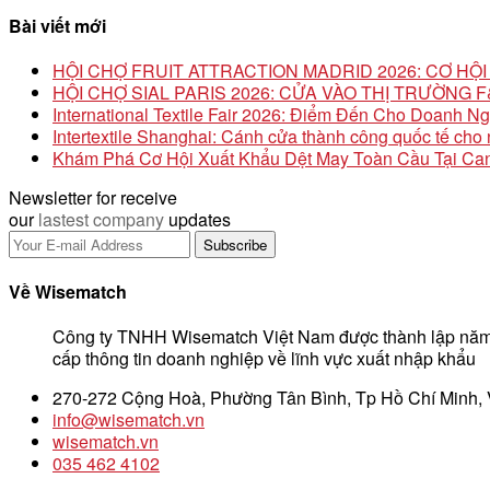
Bài viết mới
HỘI CHỢ FRUIT ATTRACTION MADRID 2026: CƠ H
HỘI CHỢ SIAL PARIS 2026: CỬA VÀO THỊ TRƯỜNG
International Textile Fair 2026: Điểm Đến Cho Doanh N
Intertextile Shanghai: Cánh cửa thành công quốc tế ch
Khám Phá Cơ Hội Xuất Khẩu Dệt May Toàn Cầu Tại Can
Newsletter for receive
our
lastest company
updates
Về Wisematch
Công ty TNHH Wisematch Việt Nam được thành lập năm
cấp thông tin doanh nghiệp về lĩnh vực xuất nhập khẩu
270-272 Cộng Hoà, Phường Tân Bình, Tp Hồ Chí Minh,
info@wisematch.vn
wisematch.vn
035 462 4102