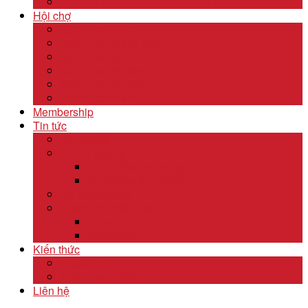
Dịch Vụ Kiểm Kê Khí Thải Nhà Kính
Hội chợ
Lĩnh Vực F&B
Lĩnh Vực Khách Sạn
Lĩnh Vực Gỗ
Lĩnh Vực Dệt May
Lĩnh Vực Da Giày
Lĩnh Vực Khác
Membership
Tin tức
Tin nội bộ
Tin thị trường
Tiêu điểm thị trường
Xu hướng thị trường
Tư vấn dịch vụ
Khám phá đất nước
Dubai
Indonesia
Kiến thức
Khóa học
Xuất nhập khẩu
Liên hệ