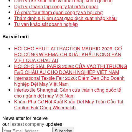
Dịch vụ kê khai thuế và xuất nhập khẩu quốc tế
Dịch vụ thành lập công ty tại nước ngoài
Tổ chức tour tham quan công ty và hội chợ
Thẩm định & Kiểm soát giao dịch xuất nhập khẩu
Tư vấn khảo sát doanh nghiệp
Bài viết mới
HỘI CHỢ FRUIT ATTRACTION MADRID 2026: CƠ
HỘI CÙNG WISEMATCH XUẤT KHẨU NÔNG SẢN
VIỆT QUA CHÂU ÂU
HỘI CHỢ SIAL PARIS 2026: CỬA VÀO THỊ TRƯỜNG
F&B CHÂU ÂU CHO DOANH NGHIỆP VIỆT NAM
International Textile Fair 2026: Điểm Đến Cho Doanh
Nghiệp Dệt May Việt Nam
Intertextile Shanghai: Cánh cửa thành công quốc tế
cho ngành dệt may Việt Nam
Khám Phá Cơ Hội Xuất Khẩu Dệt May Toàn Cầu Tại
Canton Fair Cùng Wisematch
Newsletter for receive
our
lastest company
updates