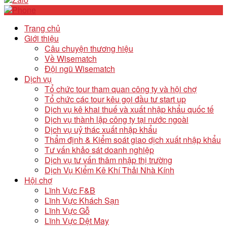
Trang chủ
Giới thiệu
Câu chuyện thương hiệu
Về Wisematch
Đội ngũ Wisematch
Dịch vụ
Tổ chức tour tham quan công ty và hội chợ
Tổ chức các tour kêu gọi đầu tư start up
Dịch vụ kê khai thuế và xuất nhập khẩu quốc tế
Dịch vụ thành lập công ty tại nước ngoài
Dịch vụ uỷ thác xuất nhập khẩu
Thẩm định & Kiểm soát giao dịch xuất nhập khẩu
Tư vấn khảo sát doanh nghiệp
Dịch vụ tư vấn thâm nhập thị trường
Dịch Vụ Kiểm Kê Khí Thải Nhà Kính
Hội chợ
Lĩnh Vực F&B
Lĩnh Vực Khách Sạn
Lĩnh Vực Gỗ
Lĩnh Vực Dệt May