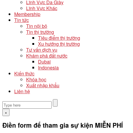
Lĩnh Vực Da Giày
Lĩnh Vực Khác
Membership
Tin tức
Tin nội bộ
Tin thị trường
Tiêu điểm thị trường
Xu hướng thị trường
Tư vấn dịch vụ
Khám phá đất nước
Dubai
Indonesia
Kiến thức
Khóa học
Xuất nhập khẩu
Liên hệ
×
Điền form để tham gia sự kiện MIỄN PHÍ