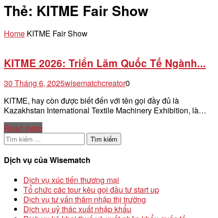
Thẻ:
KITME Fair Show
Home
KITME Fair Show
KITME 2026: Triển Lãm Quốc Tế Ngành...
30 Tháng 6, 2025
wisematchcreator
0
KITME, hay còn được biết đến với tên gọi đầy đủ là
Kazakhstan International Textile Machinery Exhibition, là…
Read more
Tìm
kiếm
cho:
Dịch vụ của Wisematch
Dịch vụ xúc tiến thương mại
Tổ chức các tour kêu gọi đầu tư start up
Dịch vụ tư vấn thâm nhập thị trường
Dịch vụ uỷ thác xuất nhập khẩu