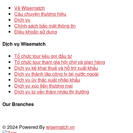
Về Wisematch
Câu chuyện thương hiệu
Dịch vụ
Chính sách bảo mật thông tin
Điều khoản sử dụng
Dịch vụ Wisematch
Tổ chức tour kêu gọi đầu tư
Tổ chức tour tham gia hội chợ và gian hàng
Dịch vụ kế khai thuế và hỗ trợ xuất khẩu
Dịch vụ thành lập công ty tại nước ngoài
Dịch vụ ủy thác xuất nhập khẩu
Dịch vụ xúc tiến thương mại
Dịch vụ tư vấn thâm nhập thị trường
Our Branches
© 2024 Powered By
wisematch.vn