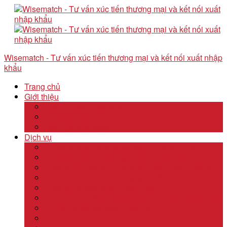
Wisematch - Tư vấn xúc tiến thương mại và kết nối xuất nhập
khẩu
Trang chủ
Giới thiệu
Câu chuyện thương hiệu
Về Wisematch
Đội ngũ Wisematch
Dịch vụ
Tổ chức tour tham quan công ty và hội chợ
Tổ chức các tour kêu gọi đầu tư start up
Dịch vụ kê khai thuế và xuất nhập khẩu quốc tế
Dịch vụ thành lập công ty tại nước ngoài
Dịch vụ uỷ thác xuất nhập khẩu
Thẩm định & Kiểm soát giao dịch xuất nhập khẩu
Tư vấn khảo sát doanh nghiệp
Dịch vụ tư vấn thâm nhập thị trường