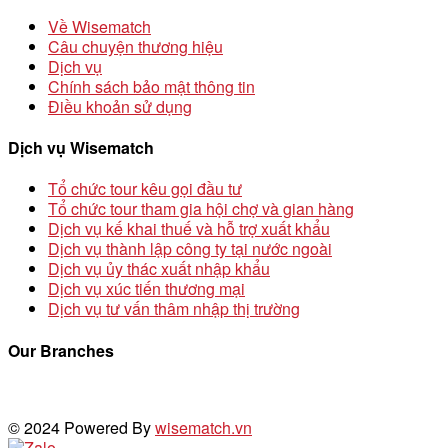
Về Wisematch
Câu chuyện thương hiệu
Dịch vụ
Chính sách bảo mật thông tin
Điều khoản sử dụng
Dịch vụ Wisematch
Tổ chức tour kêu gọi đầu tư
Tổ chức tour tham gia hội chợ và gian hàng
Dịch vụ kế khai thuế và hỗ trợ xuất khẩu
Dịch vụ thành lập công ty tại nước ngoài
Dịch vụ ủy thác xuất nhập khẩu
Dịch vụ xúc tiến thương mại
Dịch vụ tư vấn thâm nhập thị trường
Our Branches
© 2024 Powered By
wisematch.vn