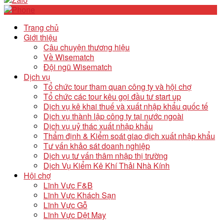
Trang chủ
Giới thiệu
Câu chuyện thương hiệu
Về Wisematch
Đội ngũ Wisematch
Dịch vụ
Tổ chức tour tham quan công ty và hội chợ
Tổ chức các tour kêu gọi đầu tư start up
Dịch vụ kê khai thuế và xuất nhập khẩu quốc tế
Dịch vụ thành lập công ty tại nước ngoài
Dịch vụ uỷ thác xuất nhập khẩu
Thẩm định & Kiểm soát giao dịch xuất nhập khẩu
Tư vấn khảo sát doanh nghiệp
Dịch vụ tư vấn thâm nhập thị trường
Dịch Vụ Kiểm Kê Khí Thải Nhà Kính
Hội chợ
Lĩnh Vực F&B
Lĩnh Vực Khách Sạn
Lĩnh Vực Gỗ
Lĩnh Vực Dệt May