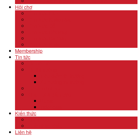
Dịch Vụ Kiểm Kê Khí Thải Nhà Kính
Hội chợ
Lĩnh Vực F&B
Lĩnh Vực Khách Sạn
Lĩnh Vực Gỗ
Lĩnh Vực Dệt May
Lĩnh Vực Da Giày
Lĩnh Vực Khác
Membership
Tin tức
Tin nội bộ
Tin thị trường
Tiêu điểm thị trường
Xu hướng thị trường
Tư vấn dịch vụ
Khám phá đất nước
Dubai
Indonesia
Kiến thức
Khóa học
Xuất nhập khẩu
Liên hệ