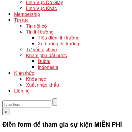
Lĩnh Vực Da Giày
Lĩnh Vực Khác
Membership
Tin tức
Tin nội bộ
Tin thị trường
Tiêu điểm thị trường
Xu hướng thị trường
Tư vấn dịch vụ
Khám phá đất nước
Dubai
Indonesia
Kiến thức
Khóa học
Xuất nhập khẩu
Liên hệ
×
Điền form để tham gia sự kiện MIỄN PHÍ