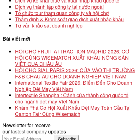
Dịch vụ kê khai thuế và xuất nhập khẩu quốc tế
Dịch vụ thành lập công ty tại nước ngoài
Tổ chức tour tham quan công ty và hội chợ
Thẩm định & Kiểm soát giao dịch xuất nhập khẩu
Tư vấn khảo sát doanh nghiệp
Bài viết mới
HỘI CHỢ FRUIT ATTRACTION MADRID 2026: CƠ
HỘI CÙNG WISEMATCH XUẤT KHẨU NÔNG SẢN
VIỆT QUA CHÂU ÂU
HỘI CHỢ SIAL PARIS 2026: CỬA VÀO THỊ TRƯỜNG
F&B CHÂU ÂU CHO DOANH NGHIỆP VIỆT NAM
International Textile Fair 2026: Điểm Đến Cho Doanh
Nghiệp Dệt May Việt Nam
Intertextile Shanghai: Cánh cửa thành công quốc tế
cho ngành dệt may Việt Nam
Khám Phá Cơ Hội Xuất Khẩu Dệt May Toàn Cầu Tại
Canton Fair Cùng Wisematch
Newsletter for receive
our
lastest company
updates