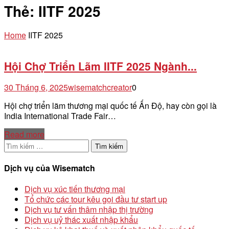
Thẻ:
IITF 2025
Home
IITF 2025
Hội Chợ Triển Lãm IITF 2025 Ngành...
30 Tháng 6, 2025
wisematchcreator
0
Hội chợ triển lãm thương mại quốc tế Ấn Độ, hay còn gọi là
India International Trade Fair…
Read more
Tìm
kiếm
cho:
Dịch vụ của Wisematch
Dịch vụ xúc tiến thương mại
Tổ chức các tour kêu gọi đầu tư start up
Dịch vụ tư vấn thâm nhập thị trường
Dịch vụ uỷ thác xuất nhập khẩu