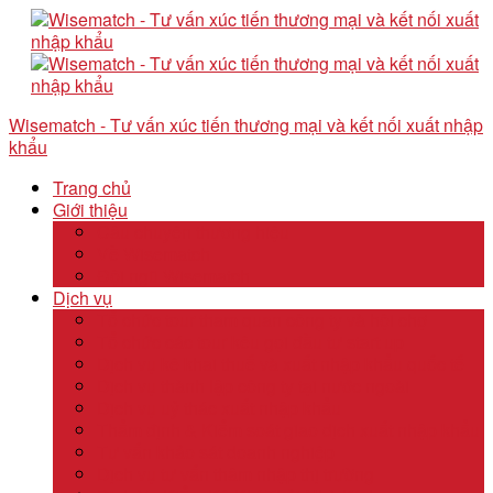
Wisematch - Tư vấn xúc tiến thương mại và kết nối xuất nhập
khẩu
Trang chủ
Giới thiệu
Câu chuyện thương hiệu
Về Wisematch
Đội ngũ Wisematch
Dịch vụ
Tổ chức tour tham quan công ty và hội chợ
Tổ chức các tour kêu gọi đầu tư start up
Dịch vụ kê khai thuế và xuất nhập khẩu quốc tế
Dịch vụ thành lập công ty tại nước ngoài
Dịch vụ uỷ thác xuất nhập khẩu
Thẩm định & Kiểm soát giao dịch xuất nhập khẩu
Tư vấn khảo sát doanh nghiệp
Dịch vụ tư vấn thâm nhập thị trường