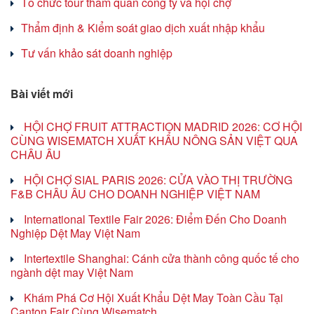
Tổ chức tour tham quan công ty và hội chợ
Thẩm định & Kiểm soát giao dịch xuất nhập khẩu
Tư vấn khảo sát doanh nghiệp
Bài viết mới
HỘI CHỢ FRUIT ATTRACTION MADRID 2026: CƠ HỘI
CÙNG WISEMATCH XUẤT KHẨU NÔNG SẢN VIỆT QUA
CHÂU ÂU
HỘI CHỢ SIAL PARIS 2026: CỬA VÀO THỊ TRƯỜNG
F&B CHÂU ÂU CHO DOANH NGHIỆP VIỆT NAM
International Textile Fair 2026: Điểm Đến Cho Doanh
Nghiệp Dệt May Việt Nam
Intertextile Shanghai: Cánh cửa thành công quốc tế cho
ngành dệt may Việt Nam
Khám Phá Cơ Hội Xuất Khẩu Dệt May Toàn Cầu Tại
Canton Fair Cùng Wisematch