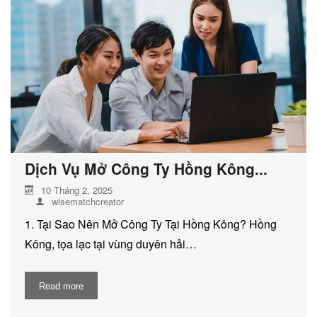
DỊCH VỤ KIỂM KÊ KHÍ THẢI NHÀ
KÍNH
Dịch Vụ Mở Công Ty Hồng Kông...
10 Tháng 2, 2025
wisematchcreator
1. Tại Sao Nên Mở Công Ty Tại Hồng Kông? Hồng
Kông, tọa lạc tại vùng duyên hải…
Read more