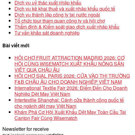
Dịch vụ uỷ thác xuất nhập khẩu
Dịch vụ kê khai thuế và xuất nhập khẩu quốc tế
Dịch vụ thành lập công ty tại nước ngoài
Tổ chức tour tham quan công ty và hội chợ
Thẩm định & Kiểm soát giao dịch xuất nhập khẩu
Tư vấn khảo sát doanh nghiệp
Bài viết mới
HỘI CHỢ FRUIT ATTRACTION MADRID 2026: CƠ
HỘI CÙNG WISEMATCH XUẤT KHẨU NÔNG SẢN
VIỆT QUA CHÂU ÂU
HỘI CHỢ SIAL PARIS 2026: CỬA VÀO THỊ TRƯỜNG
F&B CHÂU ÂU CHO DOANH NGHIỆP VIỆT NAM
International Textile Fair 2026: Điểm Đến Cho Doanh
Nghiệp Dệt May Việt Nam
Intertextile Shanghai: Cánh cửa thành công quốc tế
cho ngành dệt may Việt Nam
Khám Phá Cơ Hội Xuất Khẩu Dệt May Toàn Cầu Tại
Canton Fair Cùng Wisematch
Newsletter for receive
our
lastest company
updates