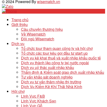
© 2024 Powered By
wisematch.vn
Trang chủ
Giới thiệu
Câu chuyện thương hiệu
Về Wisematch
Đội ngũ Wisematch
Dịch vụ
Tổ chức tour tham quan công ty và hội chợ
Tổ chức các tour kêu gọi đầu tư start up
Dịch vụ kê khai thuế và xuất nhập khẩu quốc tế
Dịch vụ thành lập công ty tại nước ngoài
Dịch vụ uỷ thác xuất nhập khẩu
Thẩm định & Kiểm soát giao dịch xuất nhập khẩu
Tư vấn khảo sát doanh nghiệp
Dịch vụ tư vấn thâm nhập thị trường
Dịch Vụ Kiểm Kê Khí Thải Nhà Kính
Hội chợ
Lĩnh Vực F&B
Lĩnh Vực Khách Sạn
Lĩnh Vực Gỗ