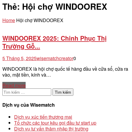
Thẻ:
Hội chợ WINDOOREX
Home
Hội chợ WINDOOREX
WINDOOREX 2025: Chinh Phục Thị
Trường Gỗ...
5 Tháng 5, 2025
wisematchcreator
0
WINDOOREX là hội chợ quốc tế hàng đầu về cửa sổ, cửa ra
vào, mặt tiền, kính và…
Read more
Tìm
kiếm
cho:
Dịch vụ của Wisematch
Dịch vụ xúc tiến thương mại
Tổ chức các tour kêu gọi đầu tư start up
Dịch vụ tư vấn thâm nhập thị trường