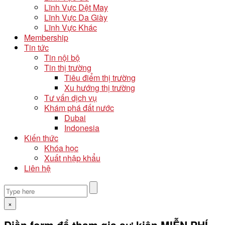
Lĩnh Vực Dệt May
Lĩnh Vực Da Giày
Lĩnh Vực Khác
Membership
Tin tức
Tin nội bộ
Tin thị trường
Tiêu điểm thị trường
Xu hướng thị trường
Tư vấn dịch vụ
Khám phá đất nước
Dubai
Indonesia
Kiến thức
Khóa học
Xuất nhập khẩu
Liên hệ
×