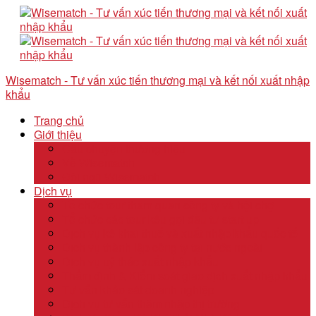
Wisematch - Tư vấn xúc tiến thương mại và kết nối xuất nhập
khẩu
Trang chủ
Giới thiệu
Câu chuyện thương hiệu
Về Wisematch
Đội ngũ Wisematch
Dịch vụ
Tổ chức tour tham quan công ty và hội chợ
Tổ chức các tour kêu gọi đầu tư start up
Dịch vụ kê khai thuế và xuất nhập khẩu quốc tế
Dịch vụ thành lập công ty tại nước ngoài
Dịch vụ uỷ thác xuất nhập khẩu
Thẩm định & Kiểm soát giao dịch xuất nhập khẩu
Tư vấn khảo sát doanh nghiệp
Dịch vụ tư vấn thâm nhập thị trường