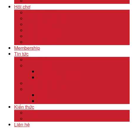
Dịch Vụ Kiểm Kê Khí Thải Nhà Kính
Hội chợ
Lĩnh Vực F&B
Lĩnh Vực Khách Sạn
Lĩnh Vực Gỗ
Lĩnh Vực Dệt May
Lĩnh Vực Da Giày
Lĩnh Vực Khác
Membership
Tin tức
Tin nội bộ
Tin thị trường
Tiêu điểm thị trường
Xu hướng thị trường
Tư vấn dịch vụ
Khám phá đất nước
Dubai
Indonesia
Kiến thức
Khóa học
Xuất nhập khẩu
Liên hệ