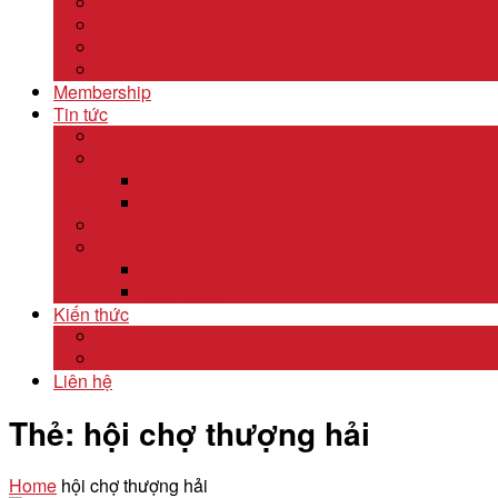
Lĩnh Vực Gỗ
Lĩnh Vực Dệt May
Lĩnh Vực Da Giày
Lĩnh Vực Khác
Membership
Tin tức
Tin nội bộ
Tin thị trường
Tiêu điểm thị trường
Xu hướng thị trường
Tư vấn dịch vụ
Khám phá đất nước
Dubai
Indonesia
Kiến thức
Khóa học
Xuất nhập khẩu
Liên hệ
Thẻ:
hội chợ thượng hải
Home
hội chợ thượng hải