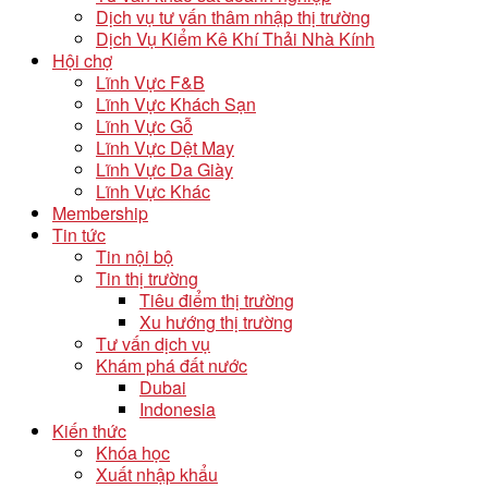
Dịch vụ tư vấn thâm nhập thị trường
Dịch Vụ Kiểm Kê Khí Thải Nhà Kính
Hội chợ
Lĩnh Vực F&B
Lĩnh Vực Khách Sạn
Lĩnh Vực Gỗ
Lĩnh Vực Dệt May
Lĩnh Vực Da Giày
Lĩnh Vực Khác
Membership
Tin tức
Tin nội bộ
Tin thị trường
Tiêu điểm thị trường
Xu hướng thị trường
Tư vấn dịch vụ
Khám phá đất nước
Dubai
Indonesia
Kiến thức
Khóa học
Xuất nhập khẩu