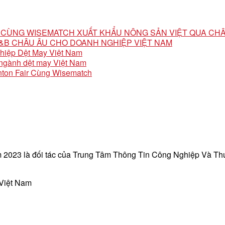
ỘI CÙNG WISEMATCH XUẤT KHẨU NÔNG SẢN VIỆT QUA CH
 F&B CHÂU ÂU CHO DOANH NGHIỆP VIỆT NAM
ghiệp Dệt May Việt Nam
o ngành dệt may Việt Nam
ton Fair Cùng Wisematch
 2023 là đối tác của Trung Tâm Thông Tin Công Nghiệp Và T
 Việt Nam