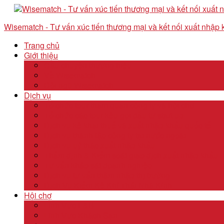
Wisematch - Tư vấn xúc tiến thương mại và kết nối xuất nhập
Trang chủ
Giới thiệu
Câu chuyện thương hiệu
Về Wisematch
Đội ngũ Wisematch
Dịch vụ
Tổ chức tour tham quan công ty và hội chợ
Tổ chức các tour kêu gọi đầu tư start up
Dịch vụ kê khai thuế và xuất nhập khẩu quốc tế
Dịch vụ thành lập công ty tại nước ngoài
Dịch vụ uỷ thác xuất nhập khẩu
Thẩm định & Kiểm soát giao dịch xuất nhập khẩu
Tư vấn khảo sát doanh nghiệp
Dịch vụ tư vấn thâm nhập thị trường
Dịch Vụ Kiểm Kê Khí Thải Nhà Kính
Hội chợ
Lĩnh Vực F&B
Lĩnh Vực Khách Sạn