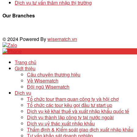
Dịch vụ tư vấn thâm nhập thị trường
Our Branches
© 2024 Powered By
wisematch.vn
Trang chủ
Giới thiệu
Câu chuyện thương hiệu
Về Wisematch
Đội ngũ Wisematch
Dịch vụ
Tổ chức tour tham quan công ty và hội chợ
Tổ chức các tour kêu gọi đầu tư start up
Dịch vụ kê khai thuế và xuất nhập khẩu quốc tế
Dịch vụ thành lập công ty tại nước ngoài
Dịch vụ uỷ thác xuất nhập khẩu
Thẩm định & Kiểm soát giao dịch xuất nhập khẩu
Tư vấn khảo sát doanh nghiệp