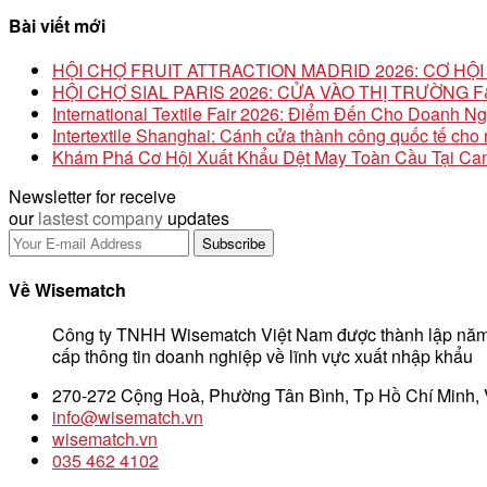
Bài viết mới
HỘI CHỢ FRUIT ATTRACTION MADRID 2026: CƠ H
HỘI CHỢ SIAL PARIS 2026: CỬA VÀO THỊ TRƯỜNG
International Textile Fair 2026: Điểm Đến Cho Doanh N
Intertextile Shanghai: Cánh cửa thành công quốc tế ch
Khám Phá Cơ Hội Xuất Khẩu Dệt May Toàn Cầu Tại Can
Newsletter for receive
our
lastest company
updates
Về Wisematch
Công ty TNHH Wisematch Việt Nam được thành lập năm
cấp thông tin doanh nghiệp về lĩnh vực xuất nhập khẩu
270-272 Cộng Hoà, Phường Tân Bình, Tp Hồ Chí Minh,
info@wisematch.vn
wisematch.vn
035 462 4102