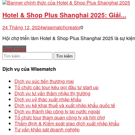
Hotel & Shop Plus Shanghai 2025: Giải...
24 Tháng 12, 2024
wisematchcreator
0
Hội chợ triển lãm Hotel & Shop Plus Shanghai 2025 là sự ki
Read more
Tìm
kiếm
cho:
Dịch vụ của Wisematch
Dịch vụ xúc tiến thương mại
Tổ chức các tour kêu gọi đầu tư start up
Dịch vụ tư vấn thâm nhập thị trường
Dịch vụ uỷ thác xuất nhập khẩu
Dịch vụ kê khai thuế và xuất nhập khẩu quốc tế
Dịch vụ thành lập công ty tại nước ngoài
Tổ chức tour tham quan công ty và hội chợ
Thẩm định & Kiểm soát giao dịch xuất nhập khẩu
Tư vấn khảo sát doanh nghiệp