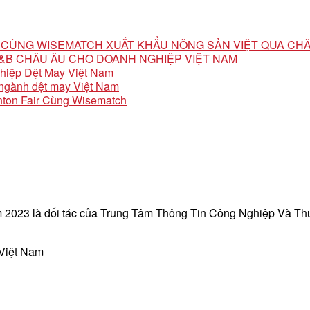
ỘI CÙNG WISEMATCH XUẤT KHẨU NÔNG SẢN VIỆT QUA CH
 F&B CHÂU ÂU CHO DOANH NGHIỆP VIỆT NAM
ghiệp Dệt May Việt Nam
o ngành dệt may Việt Nam
ton Fair Cùng Wisematch
 2023 là đối tác của Trung Tâm Thông Tin Công Nghiệp Và T
 Việt Nam