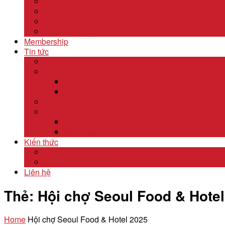
Lĩnh Vực Gỗ
Lĩnh Vực Dệt May
Lĩnh Vực Da Giày
Lĩnh Vực Khác
Membership
Tin tức
Tin nội bộ
Tin thị trường
Tiêu điểm thị trường
Xu hướng thị trường
Tư vấn dịch vụ
Khám phá đất nước
Dubai
Indonesia
Kiến thức
Khóa học
Xuất nhập khẩu
Liên hệ
Thẻ:
Hội chợ Seoul Food & Hotel
Home
Hội chợ Seoul Food & Hotel 2025