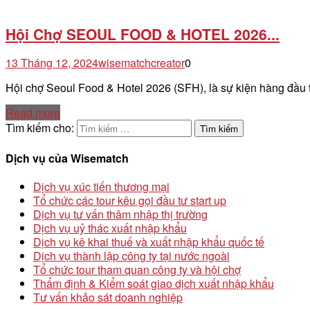
Hội Chợ SEOUL FOOD & HOTEL 2026...
13 Tháng 12, 2024
wisematchcreator
0
Hội chợ Seoul Food & Hotel 2026 (SFH), là sự kiện hàng đầu
Read more
Tìm kiếm cho:
Dịch vụ của Wisematch
Dịch vụ xúc tiến thương mại
Tổ chức các tour kêu gọi đầu tư start up
Dịch vụ tư vấn thâm nhập thị trường
Dịch vụ uỷ thác xuất nhập khẩu
Dịch vụ kê khai thuế và xuất nhập khẩu quốc tế
Dịch vụ thành lập công ty tại nước ngoài
Tổ chức tour tham quan công ty và hội chợ
Thẩm định & Kiểm soát giao dịch xuất nhập khẩu
Tư vấn khảo sát doanh nghiệp