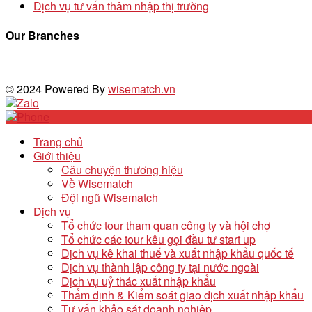
Dịch vụ tư vấn thâm nhập thị trường
Our Branches
© 2024 Powered By
wisematch.vn
Trang chủ
Giới thiệu
Câu chuyện thương hiệu
Về Wisematch
Đội ngũ Wisematch
Dịch vụ
Tổ chức tour tham quan công ty và hội chợ
Tổ chức các tour kêu gọi đầu tư start up
Dịch vụ kê khai thuế và xuất nhập khẩu quốc tế
Dịch vụ thành lập công ty tại nước ngoài
Dịch vụ uỷ thác xuất nhập khẩu
Thẩm định & Kiểm soát giao dịch xuất nhập khẩu
Tư vấn khảo sát doanh nghiệp