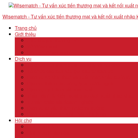
Wisematch - Tư vấn xúc tiến thương mại và kết nối xuất nhập
Trang chủ
Giới thiệu
Câu chuyện thương hiệu
Về Wisematch
Đội ngũ Wisematch
Dịch vụ
Tổ chức tour tham quan công ty và hội chợ
Tổ chức các tour kêu gọi đầu tư start up
Dịch vụ kê khai thuế và xuất nhập khẩu quốc tế
Dịch vụ thành lập công ty tại nước ngoài
Dịch vụ uỷ thác xuất nhập khẩu
Thẩm định & Kiểm soát giao dịch xuất nhập khẩu
Tư vấn khảo sát doanh nghiệp
Dịch vụ tư vấn thâm nhập thị trường
Dịch Vụ Kiểm Kê Khí Thải Nhà Kính
Hội chợ
Lĩnh Vực F&B
Lĩnh Vực Khách Sạn