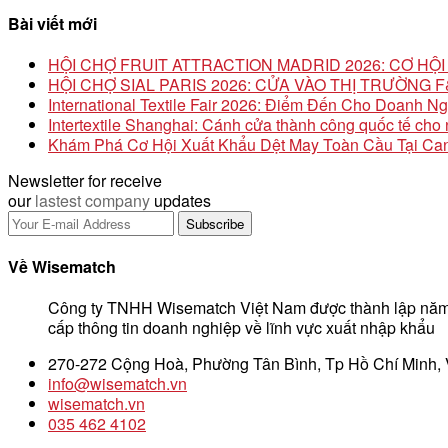
Bài viết mới
HỘI CHỢ FRUIT ATTRACTION MADRID 2026: CƠ H
HỘI CHỢ SIAL PARIS 2026: CỬA VÀO THỊ TRƯỜNG
International Textile Fair 2026: Điểm Đến Cho Doanh N
Intertextile Shanghai: Cánh cửa thành công quốc tế ch
Khám Phá Cơ Hội Xuất Khẩu Dệt May Toàn Cầu Tại Can
Newsletter for receive
our
lastest company
updates
Về Wisematch
Công ty TNHH Wisematch Việt Nam được thành lập năm
cấp thông tin doanh nghiệp về lĩnh vực xuất nhập khẩu
270-272 Cộng Hoà, Phường Tân Bình, Tp Hồ Chí Minh,
info@wisematch.vn
wisematch.vn
035 462 4102