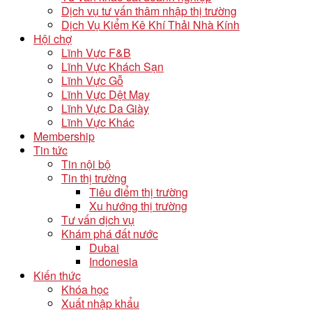
Dịch vụ tư vấn thâm nhập thị trường
Dịch Vụ Kiểm Kê Khí Thải Nhà Kính
Hội chợ
Lĩnh Vực F&B
Lĩnh Vực Khách Sạn
Lĩnh Vực Gỗ
Lĩnh Vực Dệt May
Lĩnh Vực Da Giày
Lĩnh Vực Khác
Membership
Tin tức
Tin nội bộ
Tin thị trường
Tiêu điểm thị trường
Xu hướng thị trường
Tư vấn dịch vụ
Khám phá đất nước
Dubai
Indonesia
Kiến thức
Khóa học
Xuất nhập khẩu