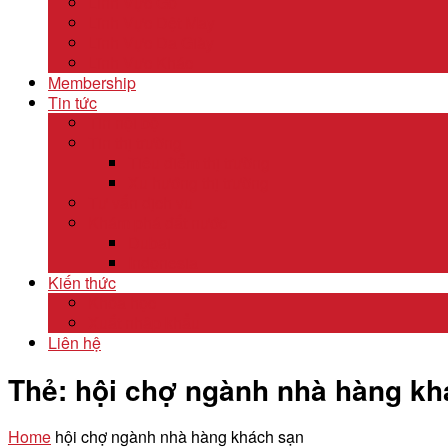
Lĩnh Vực Gỗ
Lĩnh Vực Dệt May
Lĩnh Vực Da Giày
Lĩnh Vực Khác
Membership
Tin tức
Tin nội bộ
Tin thị trường
Tiêu điểm thị trường
Xu hướng thị trường
Tư vấn dịch vụ
Khám phá đất nước
Dubai
Indonesia
Kiến thức
Khóa học
Xuất nhập khẩu
Liên hệ
Thẻ:
hội chợ ngành nhà hàng kh
Home
hội chợ ngành nhà hàng khách sạn