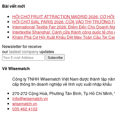
Bài viết mới
HỘI CHỢ FRUIT ATTRACTION MADRID 2026: CƠ H
HỘI CHỢ SIAL PARIS 2026: CỬA VÀO THỊ TRƯỜNG
International Textile Fair 2026: Điểm Đến Cho Doanh N
Intertextile Shanghai: Cánh cửa thành công quốc tế ch
Khám Phá Cơ Hội Xuất Khẩu Dệt May Toàn Cầu Tại Can
Newsletter for receive
our
lastest company
updates
Về Wisematch
Công ty TNHH Wisematch Việt Nam được thành lập năm
cấp thông tin doanh nghiệp về lĩnh vực xuất nhập khẩu
270-272 Cộng Hoà, Phường Tân Bình, Tp Hồ Chí Minh,
info@wisematch.vn
wisematch.vn
035 462 4102