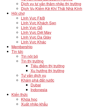
Dịch vụ tư vấn thâm nhập thị trường
Dịch Vụ Kiểm Kê Khí Thải Nhà Kính
Hội chợ
Lĩnh Vực F&B
Lĩnh Vực Khách Sạn
Lĩnh Vực Gỗ
Lĩnh Vực Dệt May
Lĩnh Vực Da Giày
Lĩnh Vực Khác
Membership
Tin tức
Tin nội bộ
Tin thị trường
Tiêu điểm thị trường
Xu hướng thị trường
Tư vấn dịch vụ
Khám phá đất nước
Dubai
Indonesia
Kiến thức
Khóa học
Xuất nhập khẩu