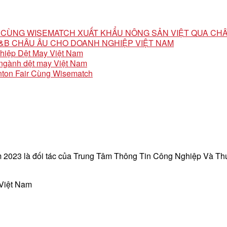
ỘI CÙNG WISEMATCH XUẤT KHẨU NÔNG SẢN VIỆT QUA CH
 F&B CHÂU ÂU CHO DOANH NGHIỆP VIỆT NAM
ghiệp Dệt May Việt Nam
o ngành dệt may Việt Nam
ton Fair Cùng Wisematch
 2023 là đối tác của Trung Tâm Thông Tin Công Nghiệp Và T
 Việt Nam