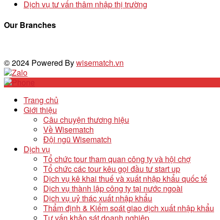
Dịch vụ tư vấn thâm nhập thị trường
Our Branches
© 2024 Powered By
wisematch.vn
Trang chủ
Giới thiệu
Câu chuyện thương hiệu
Về Wisematch
Đội ngũ Wisematch
Dịch vụ
Tổ chức tour tham quan công ty và hội chợ
Tổ chức các tour kêu gọi đầu tư start up
Dịch vụ kê khai thuế và xuất nhập khẩu quốc tế
Dịch vụ thành lập công ty tại nước ngoài
Dịch vụ uỷ thác xuất nhập khẩu
Thẩm định & Kiểm soát giao dịch xuất nhập khẩu
Tư vấn khảo sát doanh nghiệp