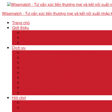
Wisematch - Tư vấn xúc tiến thương mại và kết nối xuất nhập
Trang chủ
Giới thiệu
Câu chuyện thương hiệu
Về Wisematch
Đội ngũ Wisematch
Dịch vụ
Tổ chức tour tham quan công ty và hội chợ
Tổ chức các tour kêu gọi đầu tư start up
Dịch vụ kê khai thuế và xuất nhập khẩu quốc tế
Dịch vụ thành lập công ty tại nước ngoài
Dịch vụ uỷ thác xuất nhập khẩu
Thẩm định & Kiểm soát giao dịch xuất nhập khẩu
Tư vấn khảo sát doanh nghiệp
Dịch vụ tư vấn thâm nhập thị trường
Dịch Vụ Kiểm Kê Khí Thải Nhà Kính
Hội chợ
Lĩnh Vực F&B
Lĩnh Vực Khách Sạn