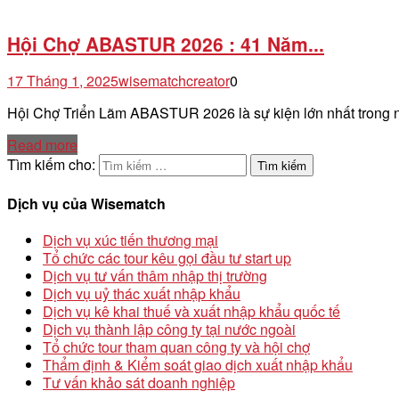
Hội Chợ ABASTUR 2026 : 41 Năm...
17 Tháng 1, 2025
wisematchcreator
0
Hội Chợ Triển Lãm ABASTUR 2026 là sự kiện lớn nhất trong
Read more
Tìm kiếm cho:
Dịch vụ của Wisematch
Dịch vụ xúc tiến thương mại
Tổ chức các tour kêu gọi đầu tư start up
Dịch vụ tư vấn thâm nhập thị trường
Dịch vụ uỷ thác xuất nhập khẩu
Dịch vụ kê khai thuế và xuất nhập khẩu quốc tế
Dịch vụ thành lập công ty tại nước ngoài
Tổ chức tour tham quan công ty và hội chợ
Thẩm định & Kiểm soát giao dịch xuất nhập khẩu
Tư vấn khảo sát doanh nghiệp