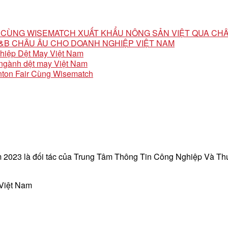
ỘI CÙNG WISEMATCH XUẤT KHẨU NÔNG SẢN VIỆT QUA CH
 F&B CHÂU ÂU CHO DOANH NGHIỆP VIỆT NAM
ghiệp Dệt May Việt Nam
o ngành dệt may Việt Nam
ton Fair Cùng Wisematch
 2023 là đối tác của Trung Tâm Thông Tin Công Nghiệp Và T
 Việt Nam