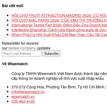
Bài viết mới
HỘI CHỢ FRUIT ATTRACTION MADRID 2026: CƠ H
HỘI CHỢ SIAL PARIS 2026: CỬA VÀO THỊ TRƯỜNG
International Textile Fair 2026: Điểm Đến Cho Doanh N
Intertextile Shanghai: Cánh cửa thành công quốc tế ch
Khám Phá Cơ Hội Xuất Khẩu Dệt May Toàn Cầu Tại Can
Newsletter for receive
our
lastest company
updates
Về Wisematch
Công ty TNHH Wisematch Việt Nam được thành lập năm
cấp thông tin doanh nghiệp về lĩnh vực xuất nhập khẩu
270-272 Cộng Hoà, Phường Tân Bình, Tp Hồ Chí Minh,
info@wisematch.vn
wisematch.vn
035 462 4102