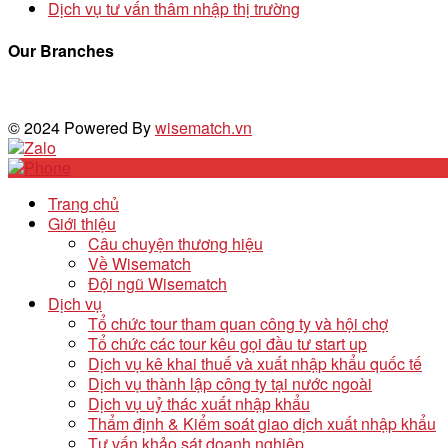
Dịch vụ tư vấn thâm nhập thị trường
Our Branches
© 2024 Powered By
wisematch.vn
Trang chủ
Giới thiệu
Câu chuyện thương hiệu
Về Wisematch
Đội ngũ Wisematch
Dịch vụ
Tổ chức tour tham quan công ty và hội chợ
Tổ chức các tour kêu gọi đầu tư start up
Dịch vụ kê khai thuế và xuất nhập khẩu quốc tế
Dịch vụ thành lập công ty tại nước ngoài
Dịch vụ uỷ thác xuất nhập khẩu
Thẩm định & Kiểm soát giao dịch xuất nhập khẩu
Tư vấn khảo sát doanh nghiệp