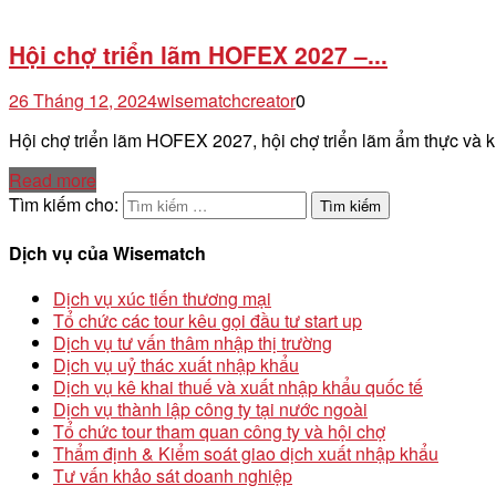
Hội chợ triển lãm HOFEX 2027 –...
26 Tháng 12, 2024
wisematchcreator
0
Hội chợ triển lãm HOFEX 2027, hội chợ triển lãm ẩm thực v
Read more
Tìm kiếm cho:
Dịch vụ của Wisematch
Dịch vụ xúc tiến thương mại
Tổ chức các tour kêu gọi đầu tư start up
Dịch vụ tư vấn thâm nhập thị trường
Dịch vụ uỷ thác xuất nhập khẩu
Dịch vụ kê khai thuế và xuất nhập khẩu quốc tế
Dịch vụ thành lập công ty tại nước ngoài
Tổ chức tour tham quan công ty và hội chợ
Thẩm định & Kiểm soát giao dịch xuất nhập khẩu
Tư vấn khảo sát doanh nghiệp