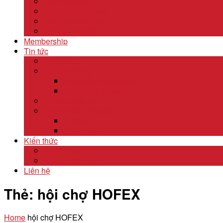
Lĩnh Vực Gỗ
Lĩnh Vực Dệt May
Lĩnh Vực Da Giày
Lĩnh Vực Khác
Membership
Tin tức
Tin nội bộ
Tin thị trường
Tiêu điểm thị trường
Xu hướng thị trường
Tư vấn dịch vụ
Khám phá đất nước
Dubai
Indonesia
Kiến thức
Khóa học
Xuất nhập khẩu
Liên hệ
Thẻ:
hội chợ HOFEX
Home
hội chợ HOFEX