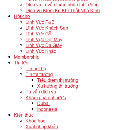
Dịch vụ tư vấn thâm nhập thị trường
Dịch Vụ Kiểm Kê Khí Thải Nhà Kính
Hội chợ
Lĩnh Vực F&B
Lĩnh Vực Khách Sạn
Lĩnh Vực Gỗ
Lĩnh Vực Dệt May
Lĩnh Vực Da Giày
Lĩnh Vực Khác
Membership
Tin tức
Tin nội bộ
Tin thị trường
Tiêu điểm thị trường
Xu hướng thị trường
Tư vấn dịch vụ
Khám phá đất nước
Dubai
Indonesia
Kiến thức
Khóa học
Xuất nhập khẩu