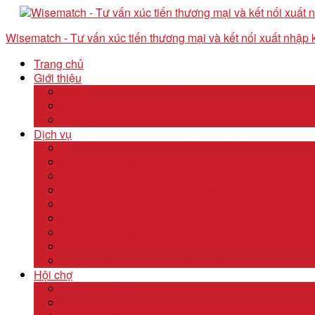
Wisematch - Tư vấn xúc tiến thương mại và kết nối xuất nhập
Trang chủ
Giới thiệu
Câu chuyện thương hiệu
Về Wisematch
Đội ngũ Wisematch
Dịch vụ
Tổ chức tour tham quan công ty và hội chợ
Tổ chức các tour kêu gọi đầu tư start up
Dịch vụ kê khai thuế và xuất nhập khẩu quốc tế
Dịch vụ thành lập công ty tại nước ngoài
Dịch vụ uỷ thác xuất nhập khẩu
Thẩm định & Kiểm soát giao dịch xuất nhập khẩu
Tư vấn khảo sát doanh nghiệp
Dịch vụ tư vấn thâm nhập thị trường
Dịch Vụ Kiểm Kê Khí Thải Nhà Kính
Hội chợ
Lĩnh Vực F&B
Lĩnh Vực Khách Sạn