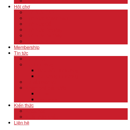
Dịch Vụ Kiểm Kê Khí Thải Nhà Kính
Hội chợ
Lĩnh Vực F&B
Lĩnh Vực Khách Sạn
Lĩnh Vực Gỗ
Lĩnh Vực Dệt May
Lĩnh Vực Da Giày
Lĩnh Vực Khác
Membership
Tin tức
Tin nội bộ
Tin thị trường
Tiêu điểm thị trường
Xu hướng thị trường
Tư vấn dịch vụ
Khám phá đất nước
Dubai
Indonesia
Kiến thức
Khóa học
Xuất nhập khẩu
Liên hệ