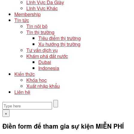
Lĩnh Vực Da Giày
Lĩnh Vực Khác
Membership
Tin tức
Tin nội bộ
Tin thị trường
Tiêu điểm thị trường
Xu hướng thị trường
Tư vấn dịch vụ
Khám phá đất nước
Dubai
Indonesia
Kiến thức
Khóa học
Xuất nhập khẩu
Liên hệ
×
Điền form để tham gia sự kiện MIỄN PHÍ