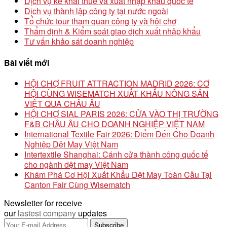
Dịch vụ kê khai thuế và xuất nhập khẩu quốc tế
Dịch vụ thành lập công ty tại nước ngoài
Tổ chức tour tham quan công ty và hội chợ
Thẩm định & Kiểm soát giao dịch xuất nhập khẩu
Tư vấn khảo sát doanh nghiệp
Bài viết mới
HỘI CHỢ FRUIT ATTRACTION MADRID 2026: CƠ
HỘI CÙNG WISEMATCH XUẤT KHẨU NÔNG SẢN
VIỆT QUA CHÂU ÂU
HỘI CHỢ SIAL PARIS 2026: CỬA VÀO THỊ TRƯỜNG
F&B CHÂU ÂU CHO DOANH NGHIỆP VIỆT NAM
International Textile Fair 2026: Điểm Đến Cho Doanh
Nghiệp Dệt May Việt Nam
Intertextile Shanghai: Cánh cửa thành công quốc tế
cho ngành dệt may Việt Nam
Khám Phá Cơ Hội Xuất Khẩu Dệt May Toàn Cầu Tại
Canton Fair Cùng Wisematch
Newsletter for receive
our
lastest company
updates