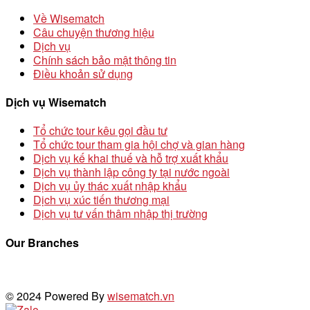
Về Wisematch
Câu chuyện thương hiệu
Dịch vụ
Chính sách bảo mật thông tin
Điều khoản sử dụng
Dịch vụ Wisematch
Tổ chức tour kêu gọi đầu tư
Tổ chức tour tham gia hội chợ và gian hàng
Dịch vụ kế khai thuế và hỗ trợ xuất khẩu
Dịch vụ thành lập công ty tại nước ngoài
Dịch vụ ủy thác xuất nhập khẩu
Dịch vụ xúc tiến thương mại
Dịch vụ tư vấn thâm nhập thị trường
Our Branches
© 2024 Powered By
wisematch.vn