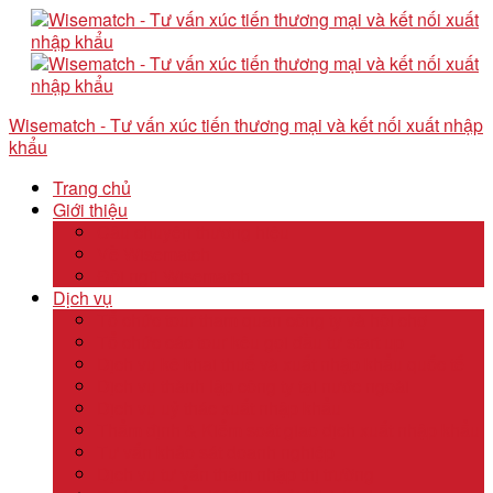
Wisematch - Tư vấn xúc tiến thương mại và kết nối xuất nhập
khẩu
Trang chủ
Giới thiệu
Câu chuyện thương hiệu
Về Wisematch
Đội ngũ Wisematch
Dịch vụ
Tổ chức tour tham quan công ty và hội chợ
Tổ chức các tour kêu gọi đầu tư start up
Dịch vụ kê khai thuế và xuất nhập khẩu quốc tế
Dịch vụ thành lập công ty tại nước ngoài
Dịch vụ uỷ thác xuất nhập khẩu
Thẩm định & Kiểm soát giao dịch xuất nhập khẩu
Tư vấn khảo sát doanh nghiệp
Dịch vụ tư vấn thâm nhập thị trường