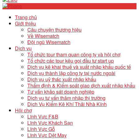
Trang chủ
Giới thiệu
Câu chuyện thương hiệu
Về Wisematch
Đội ngũ Wisematch
Dịch vụ
Tổ chức tour tham quan công ty và hội chợ
Tổ chức các tour kêu gọi đầu tư start up
Dịch vụ kê khai thuế và xuất nhập khẩu quốc tế
Dịch vụ thành lập công ty tại nước ngoài
Dịch vụ uỷ thác xuất nhập khẩu
Thẩm định & Kiểm soát giao dịch xuất nhập khẩu
Tư vấn khảo sát doanh nghiệp
Dịch vụ tư vấn thâm nhập thị trường
Dịch Vụ Kiểm Kê Khí Thải Nhà Kính
Hội chợ
Lĩnh Vực F&B
Lĩnh Vực Khách Sạn
Lĩnh Vực Gỗ
Lĩnh Vực Dệt May