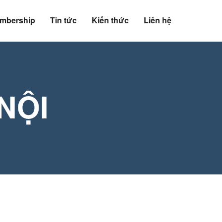
mbership
Tin tức
Kiến thức
Liên hệ
NỘI