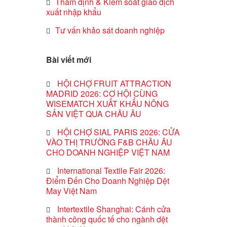
Thẩm định & Kiểm soát giao dịch
xuất nhập khẩu
Tư vấn khảo sát doanh nghiệp
Bài viết mới
HỘI CHỢ FRUIT ATTRACTION
MADRID 2026: CƠ HỘI CÙNG
WISEMATCH XUẤT KHẨU NÔNG
SẢN VIỆT QUA CHÂU ÂU
HỘI CHỢ SIAL PARIS 2026: CỬA
VÀO THỊ TRƯỜNG F&B CHÂU ÂU
CHO DOANH NGHIỆP VIỆT NAM
International Textile Fair 2026:
Điểm Đến Cho Doanh Nghiệp Dệt
May Việt Nam
Intertextile Shanghai: Cánh cửa
thành công quốc tế cho ngành dệt