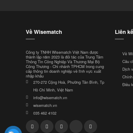
Về Wisematch
Liên k
Công ty TNHH Wisematch Việt Nam được
Về Wi
thành lập năm 2023 là đối tác của Trung Tâm
Câu c
Thông Tin Công Nghiệp Và Thương Mại Bộ
Công Thương - Chi nhánh TPHCM trong cung
Dịch 
cấp thông tin doanh nghiệp về lĩnh vực xuất
nhập khẩu
Chính
270-272 Cộng Hoà, Phường Tân Bình, Tp
Điều 
Hồ Chí Minh, Việt Nam
info@wisematch.vn
wisematch.vn
035 462 4102