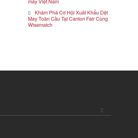
may Việt Nam
Khám Phá Cơ Hội Xuất Khẩu Dệt
May Toàn Cầu Tại Canton Fair Cùng
Wisematch