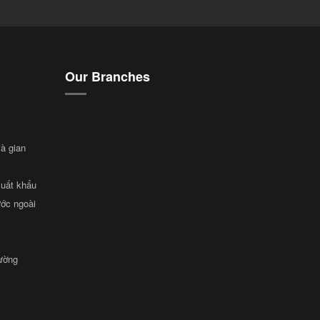
Our Branches
và gian
xuất khẩu
ước ngoài
rường