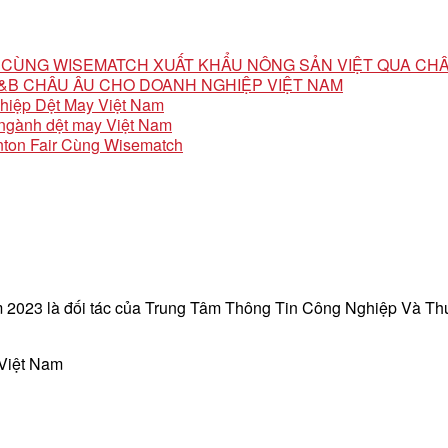
ỘI CÙNG WISEMATCH XUẤT KHẨU NÔNG SẢN VIỆT QUA CH
 F&B CHÂU ÂU CHO DOANH NGHIỆP VIỆT NAM
ghiệp Dệt May Việt Nam
o ngành dệt may Việt Nam
ton Fair Cùng Wisematch
 2023 là đối tác của Trung Tâm Thông Tin Công Nghiệp Và T
 Việt Nam