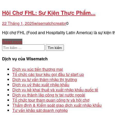
Hội Chợ FHL: Sự Kiện Thực Phẩm...
22 Tháng 1, 2025
wisematchcreator
0
Hội chợ FHL (Food and Hospitality Latin America) là sự kiện
Read more
Tìm
kiếm
cho:
Dịch vụ của Wisematch
Dịch vụ xúc tiến thương mại
Tổ chức các tour kêu gọi đầu tư start up
Dịch vụ tư vấn thâm nhập thị trường
Dịch vụ uỷ thác xuất nhập khẩu
Dịch vụ kê khai thuế và xuất nhập khẩu quốc tế
Dịch vụ thành lập công ty tại nước ngoài
Tổ chức tour tham quan công ty và hội chợ
Thẩm định & Kiểm soát giao dịch xuất nhập khẩu
Tư vấn khảo sát doanh nghiệp