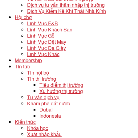
Dịch vụ tư vấn thâm nhập thị trường
Dịch Vụ Kiểm Kê Khí Thải Nhà Kính
Hội chợ
Lĩnh Vực F&B
Lĩnh Vực Khách Sạn
Lĩnh Vực Gỗ
Lĩnh Vực Dệt May
Lĩnh Vực Da Giày
Lĩnh Vực Khác
Membership
Tin tức
Tin nội bộ
Tin thị trường
Tiêu điểm thị trường
Xu hướng thị trường
Tư vấn dịch vụ
Khám phá đất nước
Dubai
Indonesia
Kiến thức
Khóa học
Xuất nhập khẩu