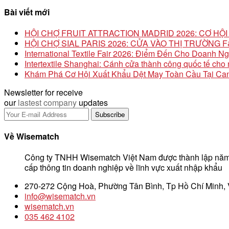
Bài viết mới
HỘI CHỢ FRUIT ATTRACTION MADRID 2026: CƠ H
HỘI CHỢ SIAL PARIS 2026: CỬA VÀO THỊ TRƯỜNG
International Textile Fair 2026: Điểm Đến Cho Doanh N
Intertextile Shanghai: Cánh cửa thành công quốc tế ch
Khám Phá Cơ Hội Xuất Khẩu Dệt May Toàn Cầu Tại Can
Newsletter for receive
our
lastest company
updates
Về Wisematch
Công ty TNHH Wisematch Việt Nam được thành lập năm
cấp thông tin doanh nghiệp về lĩnh vực xuất nhập khẩu
270-272 Cộng Hoà, Phường Tân Bình, Tp Hồ Chí Minh,
info@wisematch.vn
wisematch.vn
035 462 4102