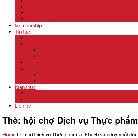
Lĩnh Vực Gỗ
Lĩnh Vực Dệt May
Lĩnh Vực Da Giày
Lĩnh Vực Khác
Membership
Tin tức
Tin nội bộ
Tin thị trường
Tiêu điểm thị trường
Xu hướng thị trường
Tư vấn dịch vụ
Khám phá đất nước
Dubai
Indonesia
Kiến thức
Khóa học
Xuất nhập khẩu
Liên hệ
Thẻ:
hội chợ Dịch vụ Thực phẩm
Home
hội chợ Dịch vụ Thực phẩm và Khách sạn duy nhất dà