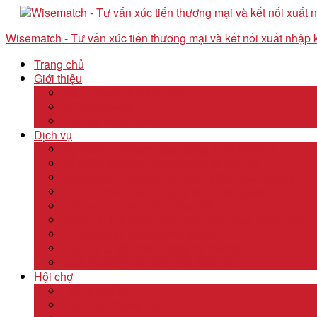
Wisematch - Tư vấn xúc tiến thương mại và kết nối xuất nhập
Trang chủ
Giới thiệu
Câu chuyện thương hiệu
Về Wisematch
Đội ngũ Wisematch
Dịch vụ
Tổ chức tour tham quan công ty và hội chợ
Tổ chức các tour kêu gọi đầu tư start up
Dịch vụ kê khai thuế và xuất nhập khẩu quốc tế
Dịch vụ thành lập công ty tại nước ngoài
Dịch vụ uỷ thác xuất nhập khẩu
Thẩm định & Kiểm soát giao dịch xuất nhập khẩu
Tư vấn khảo sát doanh nghiệp
Dịch vụ tư vấn thâm nhập thị trường
Dịch Vụ Kiểm Kê Khí Thải Nhà Kính
Hội chợ
Lĩnh Vực F&B
Lĩnh Vực Khách Sạn