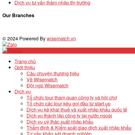
Dịch vụ tư vấn thâm nhập thị trường
Our Branches
© 2024 Powered By
wisematch.vn
Trang chủ
Giới thiệu
Câu chuyện thương hiệu
Về Wisematch
Đội ngũ Wisematch
Dịch vụ
Tổ chức tour tham quan công ty và hội chợ
Tổ chức các tour kêu gọi đầu tư start up
Dịch vụ kê khai thuế và xuất nhập khẩu quốc tế
Dịch vụ thành lập công ty tại nước ngoài
Dịch vụ uỷ thác xuất nhập khẩu
Thẩm định & Kiểm soát giao dịch xuất nhập khẩu
Tư vấn khảo sát doanh nghiệp