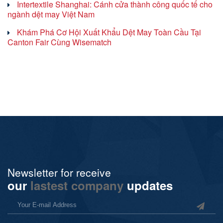
Intertextile Shanghai: Cánh cửa thành công quốc tế cho
ngành dệt may Việt Nam
Khám Phá Cơ Hội Xuất Khẩu Dệt May Toàn Cầu Tại
Canton Fair Cùng Wisematch
Newsletter for receive
our
lastest company
updates