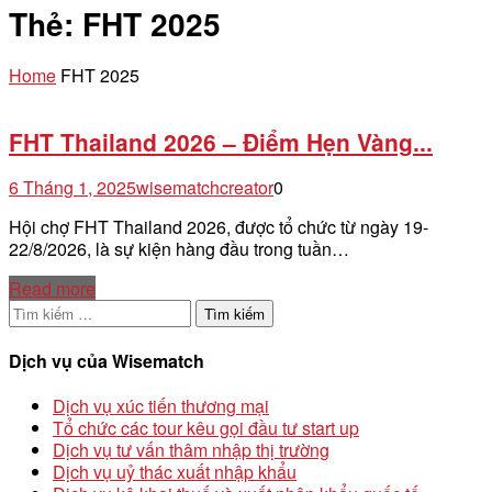
Thẻ:
FHT 2025
Home
FHT 2025
FHT Thailand 2026 – Điểm Hẹn Vàng...
6 Tháng 1, 2025
wisematchcreator
0
Hội chợ FHT Thailand 2026, được tổ chức từ ngày 19-
22/8/2026, là sự kiện hàng đầu trong tuần…
Read more
Tìm
kiếm
cho:
Dịch vụ của Wisematch
Dịch vụ xúc tiến thương mại
Tổ chức các tour kêu gọi đầu tư start up
Dịch vụ tư vấn thâm nhập thị trường
Dịch vụ uỷ thác xuất nhập khẩu