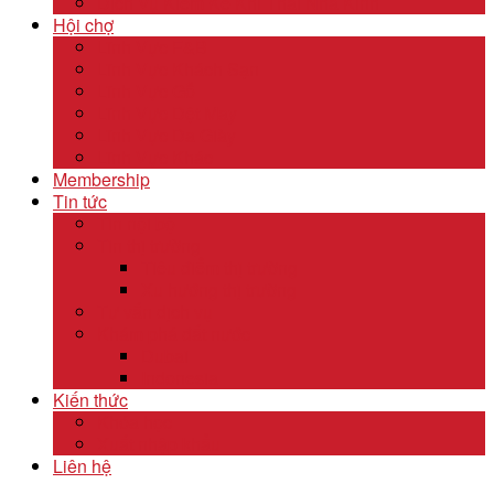
Dịch Vụ Kiểm Kê Khí Thải Nhà Kính
Hội chợ
Lĩnh Vực F&B
Lĩnh Vực Khách Sạn
Lĩnh Vực Gỗ
Lĩnh Vực Dệt May
Lĩnh Vực Da Giày
Lĩnh Vực Khác
Membership
Tin tức
Tin nội bộ
Tin thị trường
Tiêu điểm thị trường
Xu hướng thị trường
Tư vấn dịch vụ
Khám phá đất nước
Dubai
Indonesia
Kiến thức
Khóa học
Xuất nhập khẩu
Liên hệ