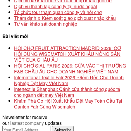
Dịch vụ kê khai thuế và xuất nhập khẩu quốc tế
Dịch vụ thành lập công ty tại nước ngoài
Tổ chức tour tham quan công ty và hội chợ
Thẩm định & Kiểm soát giao dịch xuất nhập khẩu
Tư vấn khảo sát doanh nghiệp
Bài viết mới
HỘI CHỢ FRUIT ATTRACTION MADRID 2026: CƠ
HỘI CÙNG WISEMATCH XUẤT KHẨU NÔNG SẢN
VIỆT QUA CHÂU ÂU
HỘI CHỢ SIAL PARIS 2026: CỬA VÀO THỊ TRƯỜNG
F&B CHÂU ÂU CHO DOANH NGHIỆP VIỆT NAM
International Textile Fair 2026: Điểm Đến Cho Doanh
Nghiệp Dệt May Việt Nam
Intertextile Shanghai: Cánh cửa thành công quốc tế
cho ngành dệt may Việt Nam
Khám Phá Cơ Hội Xuất Khẩu Dệt May Toàn Cầu Tại
Canton Fair Cùng Wisematch
Newsletter for receive
our
lastest company
updates