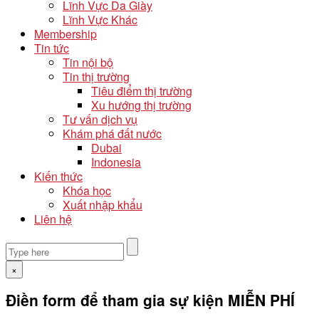
Lĩnh Vực Da Giày
Lĩnh Vực Khác
Membership
Tin tức
Tin nội bộ
Tin thị trường
Tiêu điểm thị trường
Xu hướng thị trường
Tư vấn dịch vụ
Khám phá đất nước
Dubai
Indonesia
Kiến thức
Khóa học
Xuất nhập khẩu
Liên hệ
×
Điền form để tham gia sự kiện MIỄN PHÍ