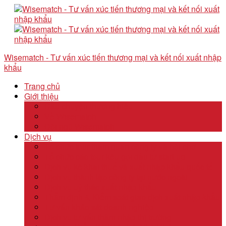
Wisematch - Tư vấn xúc tiến thương mại và kết nối xuất nhập
khẩu
Trang chủ
Giới thiệu
Câu chuyện thương hiệu
Về Wisematch
Đội ngũ Wisematch
Dịch vụ
Tổ chức tour tham quan công ty và hội chợ
Tổ chức các tour kêu gọi đầu tư start up
Dịch vụ kê khai thuế và xuất nhập khẩu quốc tế
Dịch vụ thành lập công ty tại nước ngoài
Dịch vụ uỷ thác xuất nhập khẩu
Thẩm định & Kiểm soát giao dịch xuất nhập khẩu
Tư vấn khảo sát doanh nghiệp
Dịch vụ tư vấn thâm nhập thị trường