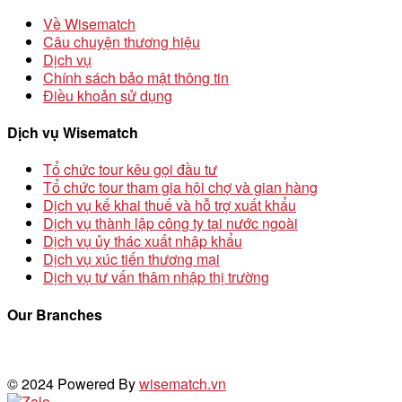
Về Wisematch
Câu chuyện thương hiệu
Dịch vụ
Chính sách bảo mật thông tin
Điều khoản sử dụng
Dịch vụ Wisematch
Tổ chức tour kêu gọi đầu tư
Tổ chức tour tham gia hội chợ và gian hàng
Dịch vụ kế khai thuế và hỗ trợ xuất khẩu
Dịch vụ thành lập công ty tại nước ngoài
Dịch vụ ủy thác xuất nhập khẩu
Dịch vụ xúc tiến thương mại
Dịch vụ tư vấn thâm nhập thị trường
Our Branches
© 2024 Powered By
wisematch.vn