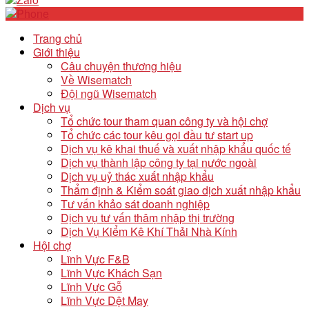
Trang chủ
Giới thiệu
Câu chuyện thương hiệu
Về Wisematch
Đội ngũ Wisematch
Dịch vụ
Tổ chức tour tham quan công ty và hội chợ
Tổ chức các tour kêu gọi đầu tư start up
Dịch vụ kê khai thuế và xuất nhập khẩu quốc tế
Dịch vụ thành lập công ty tại nước ngoài
Dịch vụ uỷ thác xuất nhập khẩu
Thẩm định & Kiểm soát giao dịch xuất nhập khẩu
Tư vấn khảo sát doanh nghiệp
Dịch vụ tư vấn thâm nhập thị trường
Dịch Vụ Kiểm Kê Khí Thải Nhà Kính
Hội chợ
Lĩnh Vực F&B
Lĩnh Vực Khách Sạn
Lĩnh Vực Gỗ
Lĩnh Vực Dệt May