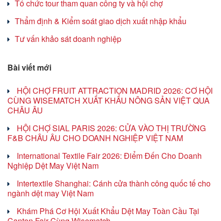
Tổ chức tour tham quan công ty và hội chợ
Thẩm định & Kiểm soát giao dịch xuất nhập khẩu
Tư vấn khảo sát doanh nghiệp
Bài viết mới
HỘI CHỢ FRUIT ATTRACTION MADRID 2026: CƠ HỘI
CÙNG WISEMATCH XUẤT KHẨU NÔNG SẢN VIỆT QUA
CHÂU ÂU
HỘI CHỢ SIAL PARIS 2026: CỬA VÀO THỊ TRƯỜNG
F&B CHÂU ÂU CHO DOANH NGHIỆP VIỆT NAM
International Textile Fair 2026: Điểm Đến Cho Doanh
Nghiệp Dệt May Việt Nam
Intertextile Shanghai: Cánh cửa thành công quốc tế cho
ngành dệt may Việt Nam
Khám Phá Cơ Hội Xuất Khẩu Dệt May Toàn Cầu Tại
Canton Fair Cùng Wisematch