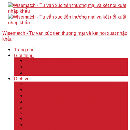
Wisematch - Tư vấn xúc tiến thương mại và kết nối xuất nhập
khẩu
Trang chủ
Giới thiệu
Câu chuyện thương hiệu
Về Wisematch
Đội ngũ Wisematch
Dịch vụ
Tổ chức tour tham quan công ty và hội chợ
Tổ chức các tour kêu gọi đầu tư start up
Dịch vụ kê khai thuế và xuất nhập khẩu quốc tế
Dịch vụ thành lập công ty tại nước ngoài
Dịch vụ uỷ thác xuất nhập khẩu
Thẩm định & Kiểm soát giao dịch xuất nhập khẩu
Tư vấn khảo sát doanh nghiệp
Dịch vụ tư vấn thâm nhập thị trường