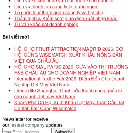
Dịch vụ kê khai thuế và xuất nhập khẩu quốc tế
Dịch vụ thành lập công ty tại nước ngoài
Tổ chức tour tham quan công ty và hội chợ
Thẩm định & Kiểm soát giao dịch xuất nhập khẩu
Tư vấn khảo sát doanh nghiệp
Bài viết mới
HỘI CHỢ FRUIT ATTRACTION MADRID 2026: CƠ
HỘI CÙNG WISEMATCH XUẤT KHẨU NÔNG SẢN
VIỆT QUA CHÂU ÂU
HỘI CHỢ SIAL PARIS 2026: CỬA VÀO THỊ TRƯỜNG
F&B CHÂU ÂU CHO DOANH NGHIỆP VIỆT NAM
International Textile Fair 2026: Điểm Đến Cho Doanh
Nghiệp Dệt May Việt Nam
Intertextile Shanghai: Cánh cửa thành công quốc tế
cho ngành dệt may Việt Nam
Khám Phá Cơ Hội Xuất Khẩu Dệt May Toàn Cầu Tại
Canton Fair Cùng Wisematch
Newsletter for receive
our
lastest company
updates