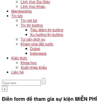
Lĩnh Vực Da Giày
Lĩnh Vực Khác
Membership
Tin tức
Tin nội bộ
Tin thị trường
Tiêu điểm thị trường
Xu hướng thị trường
Tư vấn dịch vụ
Khám phá đất nước
Dubai
Indonesia
Kiến thức
Khóa học
Xuất nhập khẩu
Liên hệ
×
Điền form để tham gia sự kiện MIỄN PHÍ