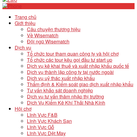
Trang chủ
Giới thiệu
Câu chuyện thương hiệu
Về Wisematch
Đội ngũ Wisematch
Dịch vụ
Tổ chức tour tham quan công ty và hội chợ
Tổ chức các tour kêu gọi đầu tư start up
Dịch vụ kê khai thuế và xuất nhập khẩu quốc tế
Dịch vụ thành lập công ty tại nước ngoài
Dịch vụ uỷ thác xuất nhập khẩu
Thẩm định & Kiểm soát giao dịch xuất nhập khẩu
Tư vấn khảo sát doanh nghiệp
Dịch vụ tư vấn thâm nhập thị trường
Dịch Vụ Kiểm Kê Khí Thải Nhà Kính
Hội chợ
Lĩnh Vực F&B
Lĩnh Vực Khách Sạn
Lĩnh Vực Gỗ
Lĩnh Vực Dệt May