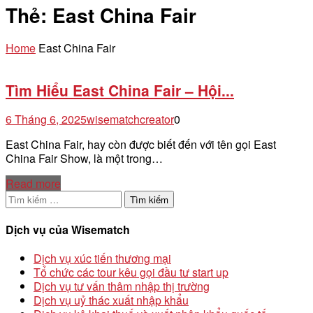
Thẻ:
East China Fair
Home
East China Fair
Tìm Hiểu East China Fair – Hội...
6 Tháng 6, 2025
wisematchcreator
0
East China Fair, hay còn được biết đến với tên gọi East
China Fair Show, là một trong…
Read more
Tìm
kiếm
cho:
Dịch vụ của Wisematch
Dịch vụ xúc tiến thương mại
Tổ chức các tour kêu gọi đầu tư start up
Dịch vụ tư vấn thâm nhập thị trường
Dịch vụ uỷ thác xuất nhập khẩu