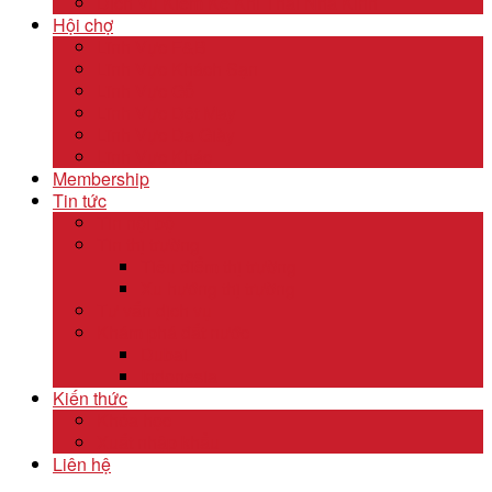
Dịch Vụ Kiểm Kê Khí Thải Nhà Kính
Hội chợ
Lĩnh Vực F&B
Lĩnh Vực Khách Sạn
Lĩnh Vực Gỗ
Lĩnh Vực Dệt May
Lĩnh Vực Da Giày
Lĩnh Vực Khác
Membership
Tin tức
Tin nội bộ
Tin thị trường
Tiêu điểm thị trường
Xu hướng thị trường
Tư vấn dịch vụ
Khám phá đất nước
Dubai
Indonesia
Kiến thức
Khóa học
Xuất nhập khẩu
Liên hệ