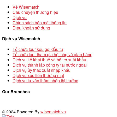
Về Wisematch
Câu chuyện thương hiệu
Dịch vụ
Chính sách bảo mật thông tin
Điều khoản sử dụng
Dịch vụ Wisematch
Tổ chức tour kêu gọi đầu tư
Tổ chức tour tham gia hội chợ và gian hàng
Dịch vụ kế khai thuế và hỗ trợ xuất khẩu
Dịch vụ thành lập công ty tại nước ngoài
Dịch vụ ủy thác xuất nhập khẩu
Dịch vụ xúc tiến thương mại
Dịch vụ tư vấn thâm nhập thị trường
Our Branches
© 2024 Powered By
wisematch.vn