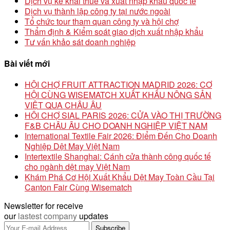
Dịch vụ kê khai thuế và xuất nhập khẩu quốc tế
Dịch vụ thành lập công ty tại nước ngoài
Tổ chức tour tham quan công ty và hội chợ
Thẩm định & Kiểm soát giao dịch xuất nhập khẩu
Tư vấn khảo sát doanh nghiệp
Bài viết mới
HỘI CHỢ FRUIT ATTRACTION MADRID 2026: CƠ
HỘI CÙNG WISEMATCH XUẤT KHẨU NÔNG SẢN
VIỆT QUA CHÂU ÂU
HỘI CHỢ SIAL PARIS 2026: CỬA VÀO THỊ TRƯỜNG
F&B CHÂU ÂU CHO DOANH NGHIỆP VIỆT NAM
International Textile Fair 2026: Điểm Đến Cho Doanh
Nghiệp Dệt May Việt Nam
Intertextile Shanghai: Cánh cửa thành công quốc tế
cho ngành dệt may Việt Nam
Khám Phá Cơ Hội Xuất Khẩu Dệt May Toàn Cầu Tại
Canton Fair Cùng Wisematch
Newsletter for receive
our
lastest company
updates