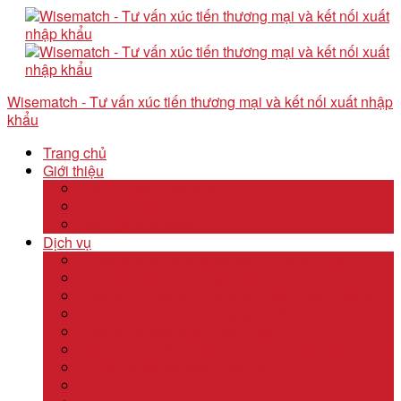
Wisematch - Tư vấn xúc tiến thương mại và kết nối xuất nhập
khẩu
Trang chủ
Giới thiệu
Câu chuyện thương hiệu
Về Wisematch
Đội ngũ Wisematch
Dịch vụ
Tổ chức tour tham quan công ty và hội chợ
Tổ chức các tour kêu gọi đầu tư start up
Dịch vụ kê khai thuế và xuất nhập khẩu quốc tế
Dịch vụ thành lập công ty tại nước ngoài
Dịch vụ uỷ thác xuất nhập khẩu
Thẩm định & Kiểm soát giao dịch xuất nhập khẩu
Tư vấn khảo sát doanh nghiệp
Dịch vụ tư vấn thâm nhập thị trường