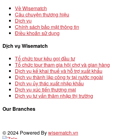
Về Wisematch
Câu chuyện thương hiệu
Dịch vụ
Chính sách bảo mật thông tin
Điều khoản sử dụng
Dịch vụ Wisematch
Tổ chức tour kêu gọi đầu tư
Tổ chức tour tham gia hội chợ và gian hàng
Dịch vụ kế khai thuế và hỗ trợ xuất khẩu
Dịch vụ thành lập công ty tại nước ngoài
Dịch vụ ủy thác xuất nhập khẩu
Dịch vụ xúc tiến thương mại
Dịch vụ tư vấn thâm nhập thị trường
Our Branches
© 2024 Powered By
wisematch.vn