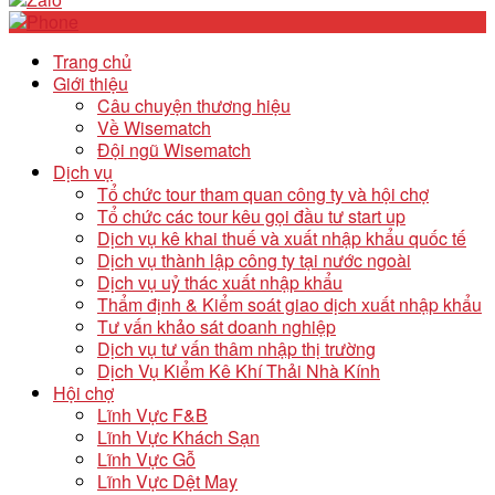
Trang chủ
Giới thiệu
Câu chuyện thương hiệu
Về Wisematch
Đội ngũ Wisematch
Dịch vụ
Tổ chức tour tham quan công ty và hội chợ
Tổ chức các tour kêu gọi đầu tư start up
Dịch vụ kê khai thuế và xuất nhập khẩu quốc tế
Dịch vụ thành lập công ty tại nước ngoài
Dịch vụ uỷ thác xuất nhập khẩu
Thẩm định & Kiểm soát giao dịch xuất nhập khẩu
Tư vấn khảo sát doanh nghiệp
Dịch vụ tư vấn thâm nhập thị trường
Dịch Vụ Kiểm Kê Khí Thải Nhà Kính
Hội chợ
Lĩnh Vực F&B
Lĩnh Vực Khách Sạn
Lĩnh Vực Gỗ
Lĩnh Vực Dệt May