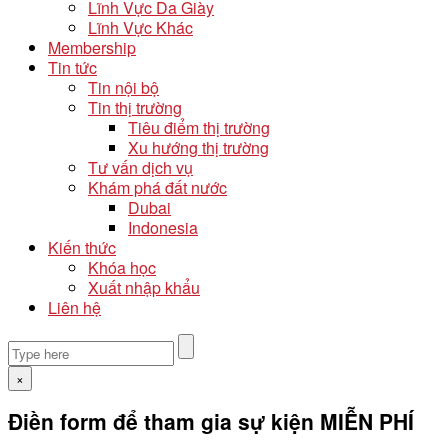
Lĩnh Vực Da Giày
Lĩnh Vực Khác
Membership
Tin tức
Tin nội bộ
Tin thị trường
Tiêu điểm thị trường
Xu hướng thị trường
Tư vấn dịch vụ
Khám phá đất nước
Dubai
Indonesia
Kiến thức
Khóa học
Xuất nhập khẩu
Liên hệ
×
Điền form để tham gia sự kiện MIỄN PHÍ