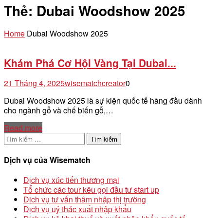
Thẻ:
Dubai Woodshow 2025
Home
Dubai Woodshow 2025
Khám Phá Cơ Hội Vàng Tại Dubai...
21 Tháng 4, 2025
wisematchcreator
0
Dubai Woodshow 2025 là sự kiện quốc tế hàng đầu dành
cho ngành gỗ và chế biến gỗ,…
Read more
Tìm
kiếm
cho:
Dịch vụ của Wisematch
Dịch vụ xúc tiến thương mại
Tổ chức các tour kêu gọi đầu tư start up
Dịch vụ tư vấn thâm nhập thị trường
Dịch vụ uỷ thác xuất nhập khẩu