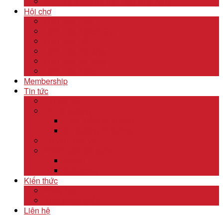
Dịch Vụ Kiểm Kê Khí Thải Nhà Kính
Hội chợ
Lĩnh Vực F&B
Lĩnh Vực Khách Sạn
Lĩnh Vực Gỗ
Lĩnh Vực Dệt May
Lĩnh Vực Da Giày
Lĩnh Vực Khác
Membership
Tin tức
Tin nội bộ
Tin thị trường
Tiêu điểm thị trường
Xu hướng thị trường
Tư vấn dịch vụ
Khám phá đất nước
Dubai
Indonesia
Kiến thức
Khóa học
Xuất nhập khẩu
Liên hệ