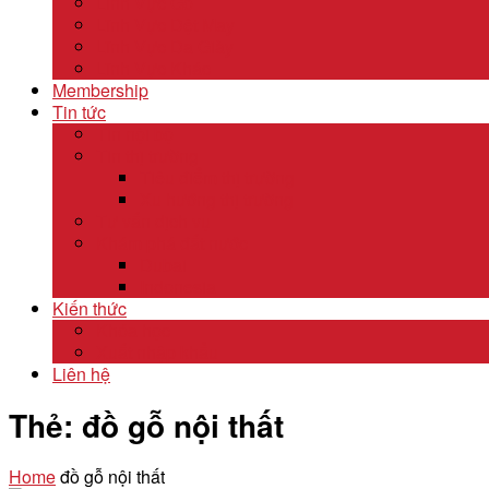
Lĩnh Vực Gỗ
Lĩnh Vực Dệt May
Lĩnh Vực Da Giày
Lĩnh Vực Khác
Membership
Tin tức
Tin nội bộ
Tin thị trường
Tiêu điểm thị trường
Xu hướng thị trường
Tư vấn dịch vụ
Khám phá đất nước
Dubai
Indonesia
Kiến thức
Khóa học
Xuất nhập khẩu
Liên hệ
Thẻ:
đồ gỗ nội thất
Home
đồ gỗ nội thất