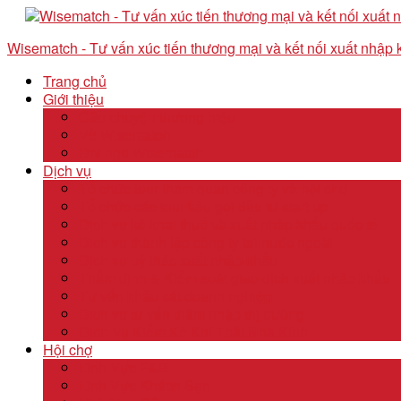
Wisematch - Tư vấn xúc tiến thương mại và kết nối xuất nhập
Trang chủ
Giới thiệu
Câu chuyện thương hiệu
Về Wisematch
Đội ngũ Wisematch
Dịch vụ
Tổ chức tour tham quan công ty và hội chợ
Tổ chức các tour kêu gọi đầu tư start up
Dịch vụ kê khai thuế và xuất nhập khẩu quốc tế
Dịch vụ thành lập công ty tại nước ngoài
Dịch vụ uỷ thác xuất nhập khẩu
Thẩm định & Kiểm soát giao dịch xuất nhập khẩu
Tư vấn khảo sát doanh nghiệp
Dịch vụ tư vấn thâm nhập thị trường
Dịch Vụ Kiểm Kê Khí Thải Nhà Kính
Hội chợ
Lĩnh Vực F&B
Lĩnh Vực Khách Sạn