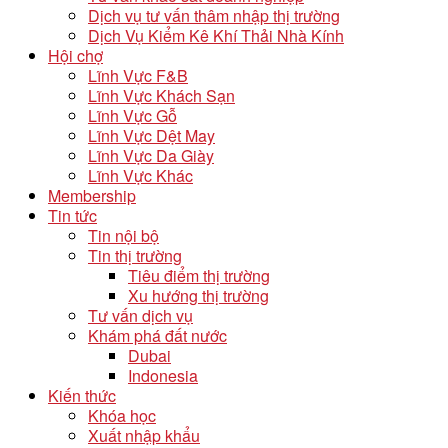
Dịch vụ tư vấn thâm nhập thị trường
Dịch Vụ Kiểm Kê Khí Thải Nhà Kính
Hội chợ
Lĩnh Vực F&B
Lĩnh Vực Khách Sạn
Lĩnh Vực Gỗ
Lĩnh Vực Dệt May
Lĩnh Vực Da Giày
Lĩnh Vực Khác
Membership
Tin tức
Tin nội bộ
Tin thị trường
Tiêu điểm thị trường
Xu hướng thị trường
Tư vấn dịch vụ
Khám phá đất nước
Dubai
Indonesia
Kiến thức
Khóa học
Xuất nhập khẩu