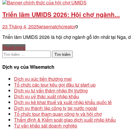
Triển lãm UMIDS 2026: Hội chợ ngành...
23 Tháng 4, 2025
wisematchcreator
0
Triển lãm UMIDS 2026 là hội chợ ngành gỗ lớn nhất tại Nga, 
Read more
Tìm
kiếm
cho:
Dịch vụ của Wisematch
Dịch vụ xúc tiến thương mại
Tổ chức các tour kêu gọi đầu tư start up
Dịch vụ tư vấn thâm nhập thị trường
Dịch vụ uỷ thác xuất nhập khẩu
Dịch vụ kê khai thuế và xuất nhập khẩu quốc tế
Dịch vụ thành lập công ty tại nước ngoài
Tổ chức tour tham quan công ty và hội chợ
Thẩm định & Kiểm soát giao dịch xuất nhập khẩu
Tư vấn khảo sát doanh nghiệp