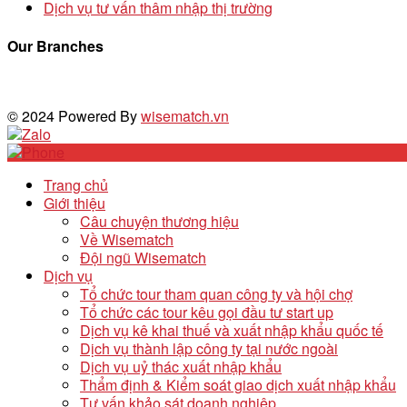
Dịch vụ tư vấn thâm nhập thị trường
Our Branches
© 2024 Powered By
wisematch.vn
Trang chủ
Giới thiệu
Câu chuyện thương hiệu
Về Wisematch
Đội ngũ Wisematch
Dịch vụ
Tổ chức tour tham quan công ty và hội chợ
Tổ chức các tour kêu gọi đầu tư start up
Dịch vụ kê khai thuế và xuất nhập khẩu quốc tế
Dịch vụ thành lập công ty tại nước ngoài
Dịch vụ uỷ thác xuất nhập khẩu
Thẩm định & Kiểm soát giao dịch xuất nhập khẩu
Tư vấn khảo sát doanh nghiệp