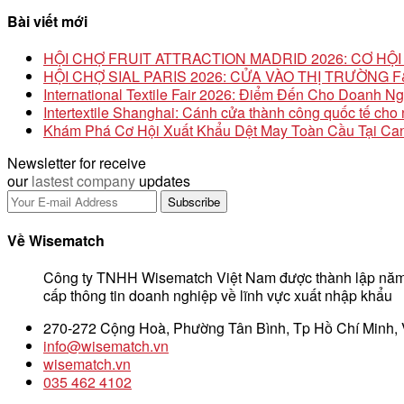
Bài viết mới
HỘI CHỢ FRUIT ATTRACTION MADRID 2026: CƠ H
HỘI CHỢ SIAL PARIS 2026: CỬA VÀO THỊ TRƯỜNG
International Textile Fair 2026: Điểm Đến Cho Doanh N
Intertextile Shanghai: Cánh cửa thành công quốc tế ch
Khám Phá Cơ Hội Xuất Khẩu Dệt May Toàn Cầu Tại Can
Newsletter for receive
our
lastest company
updates
Về Wisematch
Công ty TNHH Wisematch Việt Nam được thành lập năm
cấp thông tin doanh nghiệp về lĩnh vực xuất nhập khẩu
270-272 Cộng Hoà, Phường Tân Bình, Tp Hồ Chí Minh,
info@wisematch.vn
wisematch.vn
035 462 4102