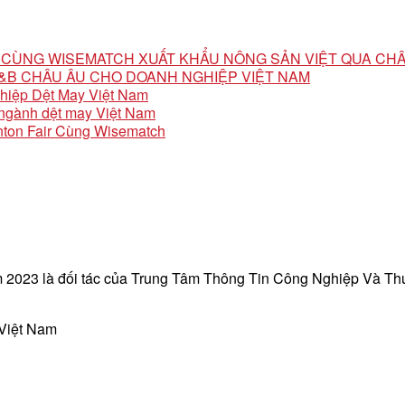
ỘI CÙNG WISEMATCH XUẤT KHẨU NÔNG SẢN VIỆT QUA CH
 F&B CHÂU ÂU CHO DOANH NGHIỆP VIỆT NAM
ghiệp Dệt May Việt Nam
o ngành dệt may Việt Nam
ton Fair Cùng Wisematch
 2023 là đối tác của Trung Tâm Thông Tin Công Nghiệp Và T
 Việt Nam