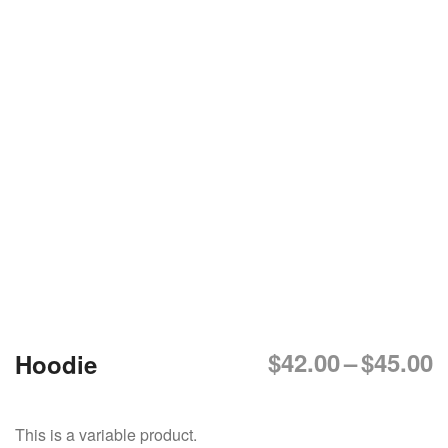
DỊCH VỤ KIỂM KÊ KHÍ THẢI NHÀ
KÍNH
$
42.00
–
$
45.00
Hoodie
This is a variable product.