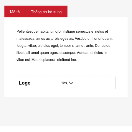
Mô tả
Thông tin bổ sung
Pellentesque habitant morbi tristique senectus et netus et
malesuada fames ac turpis egestas. Vestibulum tortor quam,
feugiat vitae, ultricies eget, tempor sit amet, ante. Donec eu
libero sit amet quam egestas semper. Aenean ultricies mi
vitae est. Mauris placerat eleifend leo.
Logo
Yes, No