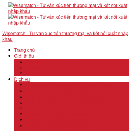
Wisematch - Tư vấn xúc tiến thương mại và kết nối xuất nhập
khẩu
Trang chủ
Giới thiệu
Câu chuyện thương hiệu
Về Wisematch
Đội ngũ Wisematch
Dịch vụ
Tổ chức tour tham quan công ty và hội chợ
Tổ chức các tour kêu gọi đầu tư start up
Dịch vụ kê khai thuế và xuất nhập khẩu quốc tế
Dịch vụ thành lập công ty tại nước ngoài
Dịch vụ uỷ thác xuất nhập khẩu
Thẩm định & Kiểm soát giao dịch xuất nhập khẩu
Tư vấn khảo sát doanh nghiệp
Dịch vụ tư vấn thâm nhập thị trường