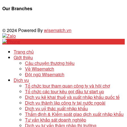
Our Branches
© 2024 Powered By
wisematch.vn
Trang chủ
Giới thiệu
Câu chuyện thương hiệu
Về Wisematch
Đội ngũ Wisematch
Dịch vụ
Tổ chức tour tham quan công ty và hội chợ
Tổ chức các tour kêu gọi đầu tư start up
Dịch vụ kê khai thuế và xuất nhập khẩu quốc tế
Dịch vụ thành lập công ty tại nước ngoài
Dịch vụ uỷ thác xuất nhập khẩu
Thẩm định & Kiểm soát giao dịch xuất nhập khẩu
Tư vấn khảo sát doanh nghiệp
Dịch vụ tư vấn thâm nhập thị trường