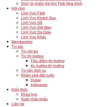
Dịch Vụ Kiểm Kê Khí Thải Nhà Kính
Hội chợ
Lĩnh Vực F&B
Lĩnh Vực Khách Sạn
Lĩnh Vực Gỗ
Lĩnh Vực Dệt May
Lĩnh Vực Da Giày
Lĩnh Vực Khác
Membership
Tin tức
Tin nội bộ
Tin thị trường
Tiêu điểm thị trường
Xu hướng thị trường
Tư vấn dịch vụ
Khám phá đất nước
Dubai
Indonesia
Kiến thức
Khóa học
Xuất nhập khẩu
Liên hệ