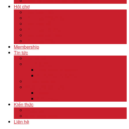
Dịch Vụ Kiểm Kê Khí Thải Nhà Kính
Hội chợ
Lĩnh Vực F&B
Lĩnh Vực Khách Sạn
Lĩnh Vực Gỗ
Lĩnh Vực Dệt May
Lĩnh Vực Da Giày
Lĩnh Vực Khác
Membership
Tin tức
Tin nội bộ
Tin thị trường
Tiêu điểm thị trường
Xu hướng thị trường
Tư vấn dịch vụ
Khám phá đất nước
Dubai
Indonesia
Kiến thức
Khóa học
Xuất nhập khẩu
Liên hệ