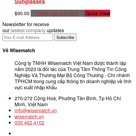
Sunglasses
$18.00.
là:
$16.00.
$
90.00
Thêm vào giỏ hàng
Quick View
Newsletter for receive
our
lastest company
updates
Về Wisematch
Công ty TNHH Wisematch Việt Nam được thành lập
năm 2023 là đối tác của Trung Tâm Thông Tin Công
Nghiệp Và Thương Mại Bộ Công Thương - Chi nhánh
TPHCM trong cung cấp thông tin doanh nghiệp về lĩnh
vực xuất nhập khẩu
270-272 Cộng Hoà, Phường Tân Bình, Tp Hồ Chí
Minh, Việt Nam
info@wisematch.vn
wisematch.vn
035 462 4102