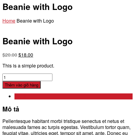
Beanie with Logo
Home
Beanie with Logo
Beanie with Logo
Giá
Giá
$
20.00
$
18.00
gốc
hiện
This is a simple product.
là:
tại
$20.00.
là:
Beanie
$18.00.
with
Thêm vào giỏ hàng
Logo
quantity
Mô tả
Mô tả
Pellentesque habitant morbi tristique senectus et netus et
malesuada fames ac turpis egestas. Vestibulum tortor quam,
feugiat vitae, ultricies eget, tempor sit amet, ante. Donec eu