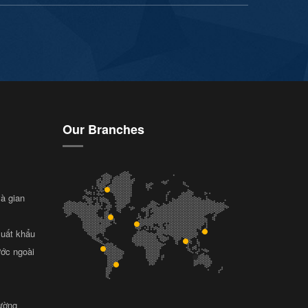
Our Branches
và gian
xuất khẩu
ước ngoài
rường