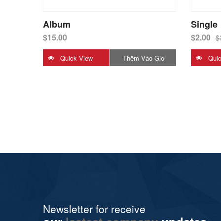
Album
Single
$
15.00
$
2.00
$
Quick View
Thêm Vào Giỏ
Quic
Hàng
Newsletter for receive