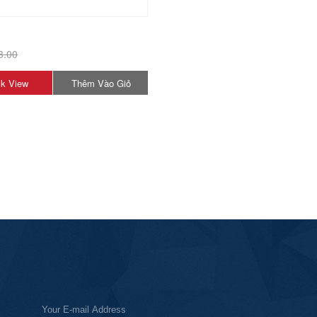
3.00
k View
Thêm Vào Giỏ
Hàng