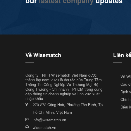
our
lastest company
updates
Về Wisematch
Liên k
Công ty TNHH Wisematch Việt Nam được
Về Wi
thành lập năm 2023 là đối tác của Trung Tâm
Câu c
Thông Tin Công Nghiệp Và Thương Mại Bộ
Công Thương - Chi nhánh TPHCM trong cung
Dịch 
cấp thông tin doanh nghiệp về lĩnh vực xuất
nhập khẩu
Chính
270-272 Cộng Hoà, Phường Tân Bình, Tp
Điều 
Hồ Chí Minh, Việt Nam
info@wisematch.vn
wisematch.vn